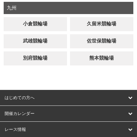
九州
小倉競輪場
久留米競輪場
武雄競輪場
佐世保競輪場
別府競輪場
熊本競輪場
はじめての方へ
はじめての方へ
開催カレンダー
競輪
レース情報