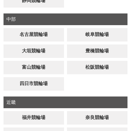
静岡競輪場
中部
名古屋競輪場
岐阜競輪場
大垣競輪場
豊橋競輪場
富山競輪場
松阪競輪場
四日市競輪場
近畿
福井競輪場
奈良競輪場