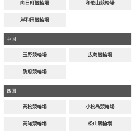
向日町競輪場
和歌山競輪場
岸和田競輪場
中国
玉野競輪場
広島競輪場
防府競輪場
四国
高松競輪場
小松島競輪場
高知競輪場
松山競輪場