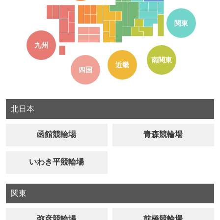
関東
九州
南関東
近畿
四国
北日本
函館競輪場
青森競輪場
いわき平競輪場
関東
弥彦競輪場
前橋競輪場