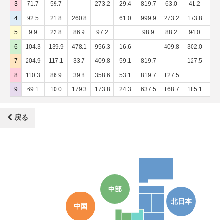
3
71.7
59.7
273.2
29.4
819.7
63.0
41.2
318
4
92.5
21.8
260.8
61.0
999.9
273.2
173.8
163
5
9.9
22.8
86.9
97.2
98.9
88.2
94.0
59
6
104.3
139.9
478.1
956.3
16.6
409.8
302.0
717
7
204.9
117.1
33.7
409.8
59.1
819.7
127.5
163
8
110.3
86.9
39.8
358.6
53.1
819.7
127.5
204
9
69.1
10.0
179.3
173.8
24.3
637.5
168.7
185.1
戻る
中部
北日本
中国