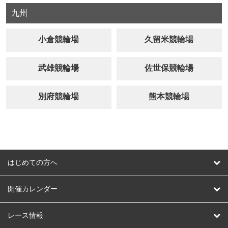
九州
小倉競輪場
久留米競輪場
武雄競輪場
佐世保競輪場
別府競輪場
熊本競輪場
はじめての方へ
はじめての方へ
開催カレンダー
競輪
レース情報