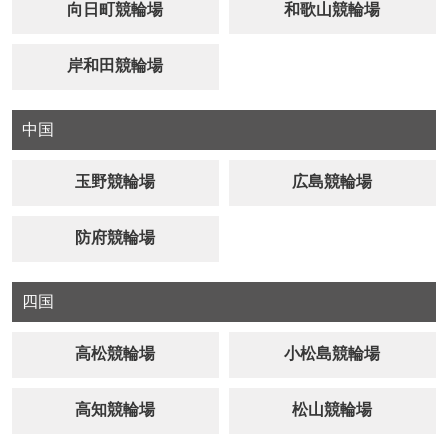
向日町競輪場
和歌山競輪場
岸和田競輪場
中国
玉野競輪場
広島競輪場
防府競輪場
四国
高松競輪場
小松島競輪場
高知競輪場
松山競輪場