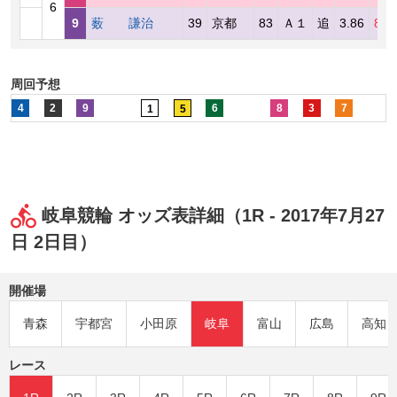
6
9
薮 謙治
39
京都
83
Ａ１
追
3.86
85.
周回予想
4
2
9
6
8
3
7
1
5
岐阜競輪 オッズ表詳細（1R - 2017年7月27
日 2日目）
開催場
青森
宇都宮
小田原
岐阜
富山
広島
高知
レース