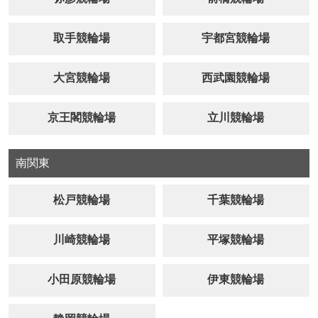
取手競輪場
宇都宮競輪場
大宮競輪場
西武園競輪場
京王閣競輪場
立川競輪場
南関東
松戸競輪場
千葉競輪場
川崎競輪場
平塚競輪場
小田原競輪場
伊東競輪場