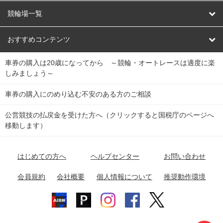
オートレース
レース予想
競輪場一覧
競輪くじ
レース結果
北日本
函館競輪場
青森競輪場
いわき平競輪場
おすすめコンテンツ
車券の購入は20歳になってから ～競輪・オートレースは適度に楽
Dokanto!
キャリーオーバー一覧
関
競輪選手情報
弥彦競輪場
前橋競輪場
取手競輪場
宇都宮競輪場
しみましょう～
東
大宮競輪場
西武園競輪場
京王閣競輪場
立川競輪場
チャリロトプラザ
Perfecta Navi
車券の購入にのめり込む不安のある方のご相談
南
松戸競輪場
千葉競輪場
川崎競輪場
平塚競輪場
公営競技の払戻金を受けた方へ（クリックすると国税庁のページへ
netkeirin
関
移動します）
小田原競輪場
伊東競輪場
静岡競輪場
東
ケイリンガル
中
名古屋競輪場
岐阜競輪場
大垣競輪場
豊橋競輪場
はじめての方へ
ヘルプセンター
お問い合わせ
部
チャリレンジャー
富山競輪場
松阪競輪場
四日市競輪場
会員規約
会社概要
個人情報について
推奨動作環境
競輪場情報
近
福井競輪場
奈良競輪場
向日町競輪場
和歌山競輪場
畿
岸和田競輪場
オートレース場情報