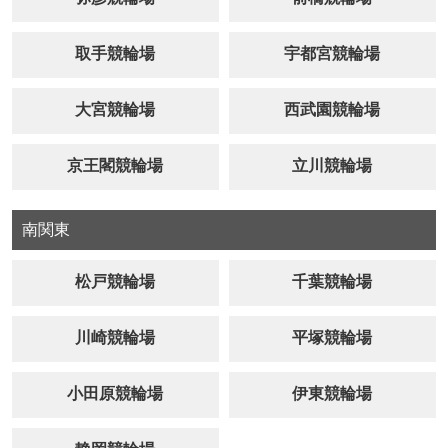
取手競輪場
宇都宮競輪場
大宮競輪場
西武園競輪場
京王閣競輪場
立川競輪場
南関東
松戸競輪場
千葉競輪場
川崎競輪場
平塚競輪場
小田原競輪場
伊東競輪場