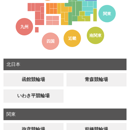
関東
九州
南関東
近畿
四国
北日本
函館競輪場
青森競輪場
いわき平競輪場
関東
弥彦競輪場
前橋競輪場