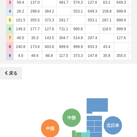
3
59.4
137.0
481.7
574.3
127.6
63.2
649.3
30
4
26.2
298.6
364.2
553.1
649.3
158.8
999.9
45
5
101.5
355.5
373.3
281.7
553.1
287.1
999.9
96
6
149.3
177.7
127.6
711.1
995.6
118.5
999.9
93
7
40.0
30.3
143.5
304.7
514.9
207.4
127.6
16
8
240.8
173.6
403.6
999.9
999.9
933.3
43.4
91
9
4.0
49.4
86.8
117.5
373.3
147.8
35.8
355.5
戻る
中部
北日本
中国