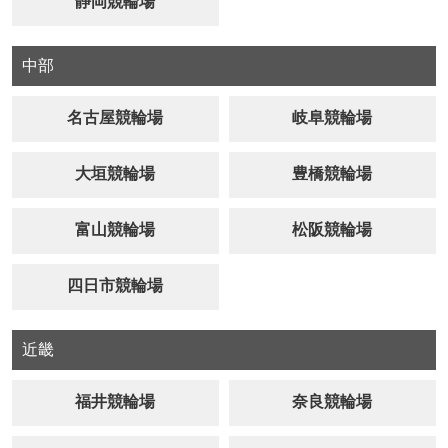
静岡競輪場
中部
名古屋競輪場
岐阜競輪場
大垣競輪場
豊橋競輪場
富山競輪場
松阪競輪場
四日市競輪場
近畿
福井競輪場
奈良競輪場