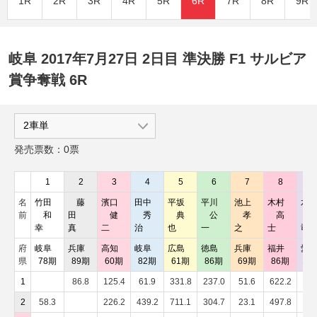
1R
2R
3R
4R
5R
6R
7R
8R
9R
岐阜 2017年7月27日 2日目 準決勝 F1 サルビア
賞争奪戦 6R
発売票数：0票
1
2
3
4
5
6
7
8
9
名
竹田
藤
濱口
田中
平坂
平川
池上
木村
水
前
和
田
健
秀
典
公
孝
高
幸
真
二
治
也
一
之
士
府
岐阜
兵庫
高知
岐阜
広島
徳島
兵庫
福井
愛
県
78期
89期
60期
82期
61期
86期
69期
86期
10
1
86.8
125.4
61.9
331.8
237.0
51.6
622.2
2.
2
58.3
226.2
439.2
711.1
304.7
23.1
497.8
22