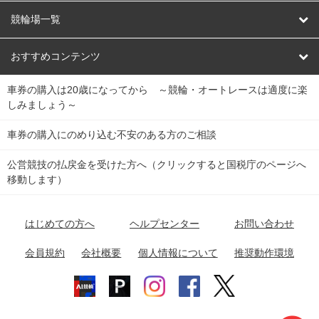
オートレース
レース予想
競輪場一覧
競輪くじ
レース結果
北日本
函館競輪場
青森競輪場
いわき平競輪場
おすすめコンテンツ
車券の購入は20歳になってから ～競輪・オートレースは適度に楽
Dokanto!
キャリーオーバー一覧
関
競輪選手情報
弥彦競輪場
前橋競輪場
取手競輪場
宇都宮競輪場
しみましょう～
東
大宮競輪場
西武園競輪場
京王閣競輪場
立川競輪場
チャリロトプラザ
Perfecta Navi
車券の購入にのめり込む不安のある方のご相談
南
松戸競輪場
千葉競輪場
川崎競輪場
平塚競輪場
公営競技の払戻金を受けた方へ（クリックすると国税庁のページへ
netkeirin
関
移動します）
小田原競輪場
伊東競輪場
静岡競輪場
東
ケイリンガル
中
名古屋競輪場
岐阜競輪場
大垣競輪場
豊橋競輪場
はじめての方へ
ヘルプセンター
お問い合わせ
部
チャリレンジャー
富山競輪場
松阪競輪場
四日市競輪場
会員規約
会社概要
個人情報について
推奨動作環境
競輪場情報
近
福井競輪場
奈良競輪場
向日町競輪場
和歌山競輪場
畿
岸和田競輪場
オートレース場情報