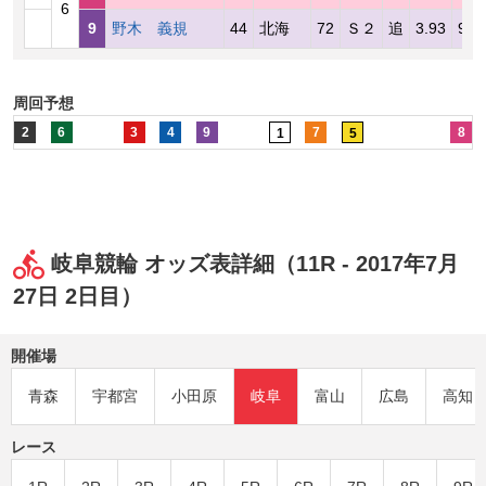
6
9
野木 義規
44
北海
72
Ｓ２
追
3.93
98.
周回予想
2
6
3
4
9
7
8
1
5
岐阜競輪 オッズ表詳細（11R - 2017年7月
27日 2日目）
開催場
青森
宇都宮
小田原
岐阜
富山
広島
高知
レース