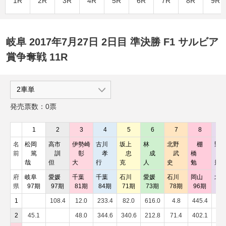
1R
2R
3R
4R
5R
6R
7R
8R
9R
岐阜 2017年7月27日 2日目 準決勝 F1 サルビア
賞争奪戦 11R
発売票数：0票
1
2
3
4
5
6
7
8
9
名
松岡
高市
伊勢崎
古川
坂上
林
北野
棚
野
前
篤
訓
彰
孝
忠
成
武
橋
哉
但
大
行
克
人
史
勉
府
岐阜
愛媛
千葉
千葉
石川
愛媛
石川
岡山
北
県
97期
97期
81期
84期
71期
73期
78期
96期
72
1
108.4
12.0
233.4
82.0
616.0
4.8
445.4
391
2
45.1
48.0
344.6
340.6
212.8
71.4
402.1
723