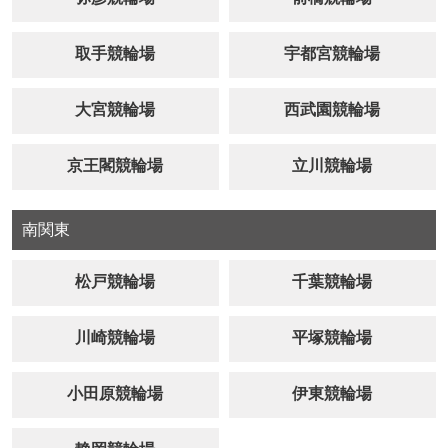
取手競輪場
宇都宮競輪場
大宮競輪場
西武園競輪場
京王閣競輪場
立川競輪場
南関東
松戸競輪場
千葉競輪場
川崎競輪場
平塚競輪場
小田原競輪場
伊東競輪場