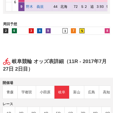
6
9
野木 義規
44
北海
72
Ｓ２
追
3.93
98.
周回予想
2
6
3
4
9
7
8
1
5
岐阜競輪 オッズ表詳細（11R - 2017年7月
27日 2日目）
開催場
青森
宇都宮
小田原
岐阜
富山
広島
高知
レース