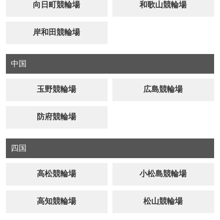
向日町競輪場
和歌山競輪場
岸和田競輪場
中国
玉野競輪場
広島競輪場
防府競輪場
四国
高松競輪場
小松島競輪場
高知競輪場
松山競輪場