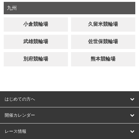
九州
小倉競輪場
久留米競輪場
武雄競輪場
佐世保競輪場
別府競輪場
熊本競輪場
はじめての方へ
はじめての方へ
開催カレンダー
競輪
レース情報