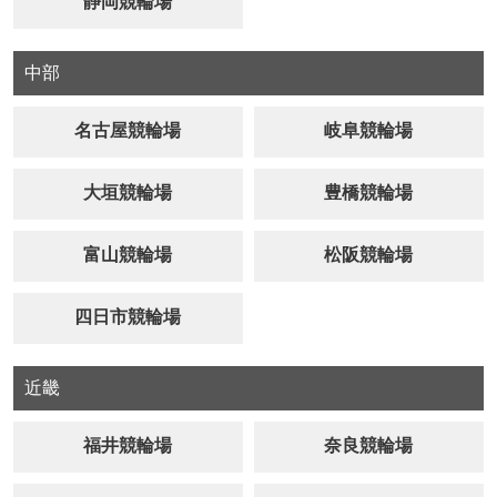
静岡競輪場
中部
名古屋競輪場
岐阜競輪場
大垣競輪場
豊橋競輪場
富山競輪場
松阪競輪場
四日市競輪場
近畿
福井競輪場
奈良競輪場