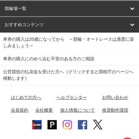
オートレース
レース予想
競輪場一覧
競輪くじ
レース結果
北日本
函館競輪場
青森競輪場
いわき平競輪場
おすすめコンテンツ
車券の購入は20歳になってから ～競輪・オートレースは適度に楽
Dokanto!
キャリーオーバー一覧
関
競輪選手情報
弥彦競輪場
前橋競輪場
取手競輪場
宇都宮競輪場
しみましょう～
東
大宮競輪場
西武園競輪場
京王閣競輪場
立川競輪場
チャリロトプラザ
Perfecta Navi
車券の購入にのめり込む不安のある方のご相談
南
松戸競輪場
千葉競輪場
川崎競輪場
平塚競輪場
公営競技の払戻金を受けた方へ（クリックすると国税庁のページへ
netkeirin
関
移動します）
小田原競輪場
伊東競輪場
静岡競輪場
東
ケイリンガル
中
名古屋競輪場
岐阜競輪場
大垣競輪場
豊橋競輪場
はじめての方へ
ヘルプセンター
お問い合わせ
部
チャリレンジャー
富山競輪場
松阪競輪場
四日市競輪場
会員規約
会社概要
個人情報について
推奨動作環境
競輪場情報
近
福井競輪場
奈良競輪場
向日町競輪場
和歌山競輪場
畿
岸和田競輪場
オートレース場情報