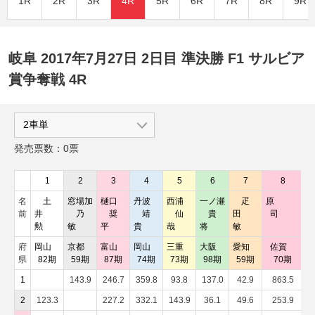
1R
2R
3R
4R
5R
6R
7R
8R
9R
岐阜 2017年7月27日 2日目 準決勝 F1 サルビア
賞争奪戦 4R
発売票数：0票
1
2
3
4
5
6
7
8
名
土
窓場加
樋口
丹波
西浦
一ノ瀬
疋
原
前
井
乃
奨
靖
仙
貴
田
司
勲
敏
平
貴
哉
将
敏
府
岡山
京都
富山
岡山
三重
大阪
愛知
佐賀
県
82期
59期
87期
74期
73期
98期
59期
70期
1
1
143.9
246.7
359.8
93.8
137.0
42.9
863.5
2
123.3
227.2
332.1
143.9
36.1
49.6
253.9