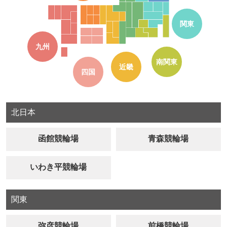
関東
九州
南関東
近畿
四国
北日本
函館競輪場
青森競輪場
いわき平競輪場
関東
弥彦競輪場
前橋競輪場