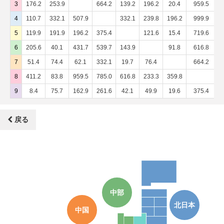
3
176.2
253.9
664.2
139.2
196.2
20.4
959.5
4
110.7
332.1
507.9
332.1
239.8
196.2
999.9
5
119.9
191.9
196.2
375.4
121.6
15.4
719.6
6
205.6
40.1
431.7
539.7
143.9
91.8
616.8
7
51.4
74.4
62.1
332.1
19.7
76.4
664.2
8
411.2
83.8
959.5
785.0
616.8
233.3
359.8
9
8.4
75.7
162.9
261.6
42.1
49.9
19.6
375.4
戻る
中部
北日本
中国