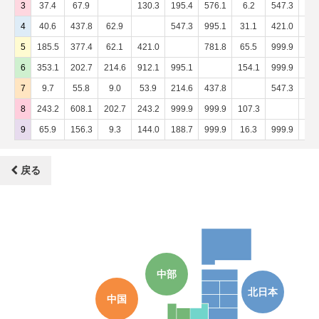
3
37.4
67.9
130.3
195.4
576.1
6.2
547.3
20
4
40.6
437.8
62.9
547.3
995.1
31.1
421.0
165
5
185.5
377.4
62.1
421.0
781.8
65.5
999.9
65
6
353.1
202.7
214.6
912.1
995.1
154.1
999.9
353
7
9.7
55.8
9.0
53.9
214.6
437.8
547.3
52
8
243.2
608.1
202.7
243.2
999.9
999.9
107.3
521
9
65.9
156.3
9.3
144.0
188.7
999.9
16.3
999.9
戻る
中部
北日本
中国