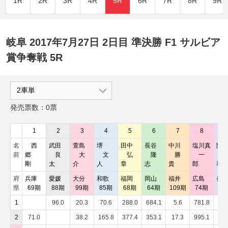
1R
2R
3R
4R
5R
6R
7R
8R
9R
岐阜 2017年7月27日 2日目 準決勝 F1 サルビア
賞争奪戦 5R
発売票数：0票
1
2
3
4
5
6
7
8
9
名
西
武田
萱島
堺
田中
長谷
中川
塩川真
阪
前
郷
良
大
文
弘
隆
勝
一
剛
太
介
人
章
志
貴
郎
府
兵庫
愛媛
大分
和歌
福岡
岡山
福井
広島
長
県
69期
88期
99期
85期
68期
64期
109期
74期
70
1
96.0
20.3
70.6
288.0
684.1
5.6
781.8
78
2
71.0
38.2
165.8
377.4
353.1
17.3
995.1
117