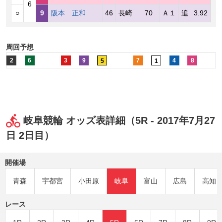
6
○
9
阪本 正和
46
長崎
70
Ａ１
追
3.92
95
周回予想
2
6
3
9
7
4
8
5
1
岐阜競輪 オッズ表詳細（5R - 2017年7月27
日 2日目）
開催場
青森
宇都宮
小田原
岐阜
富山
広島
高知
レース