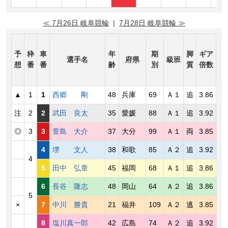
≪ 7月26日 岐阜競輪
|
7月28日 岐阜競輪 ≫
予
枠
車
年
期
脚
ギア
選手名
府県
級班
競
想
番
番
齢
別
質
倍数
得
▲
1
1
西郷 剛
48
兵庫
69
Ａ１
追
3.86
93
注
2
2
武田 良太
35
愛媛
88
Ａ１
追
3.92
90
◎
3
3
萱島 大介
37
大分
99
Ａ１
両
3.85
92
4
堺 文人
38
和歌
85
Ａ２
追
3.92
85
4
5
田中 弘章
45
福岡
68
Ａ１
追
3.86
87
6
長谷 隆志
48
岡山
64
Ａ２
追
3.86
81
5
×
7
中川 勝貴
21
福井
109
Ａ２
逃
3.85
88
8
塩川真一郎
42
広島
74
Ａ２
追
3.92
84