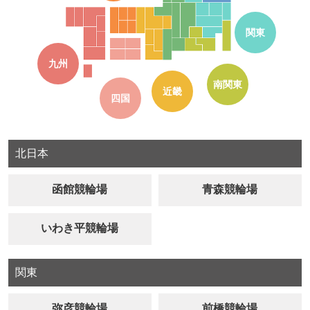
関東
九州
南関東
近畿
四国
北日本
函館競輪場
青森競輪場
いわき平競輪場
関東
弥彦競輪場
前橋競輪場