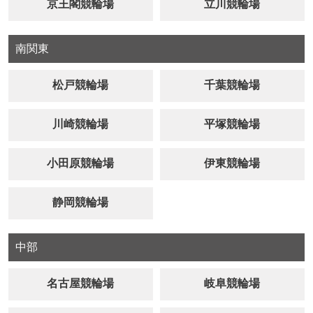
京王閣競輪場
立川競輪場
南関東
松戸競輪場
千葉競輪場
川崎競輪場
平塚競輪場
小田原競輪場
伊東競輪場
静岡競輪場
中部
名古屋競輪場
岐阜競輪場