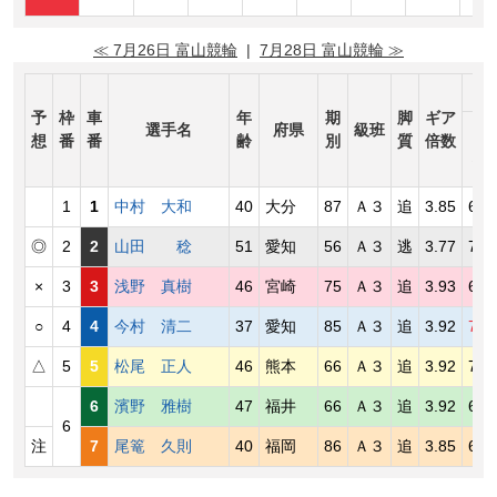
≪ 7月26日 富山競輪
|
7月28日 富山競輪 ≫
予
枠
車
年
期
脚
ギア
選手名
府県
級班
競
想
番
番
齢
別
質
倍数
得
1
1
中村 大和
40
大分
87
Ａ３
追
3.85
66.
◎
2
2
山田 稔
51
愛知
56
Ａ３
逃
3.77
72.
×
3
3
浅野 真樹
46
宮崎
75
Ａ３
追
3.93
67.
○
4
4
今村 清二
37
愛知
85
Ａ３
追
3.92
76.
△
5
5
松尾 正人
46
熊本
66
Ａ３
追
3.92
70.
6
濱野 雅樹
47
福井
66
Ａ３
追
3.92
63.
6
注
7
尾篭 久則
40
福岡
86
Ａ３
追
3.85
69.