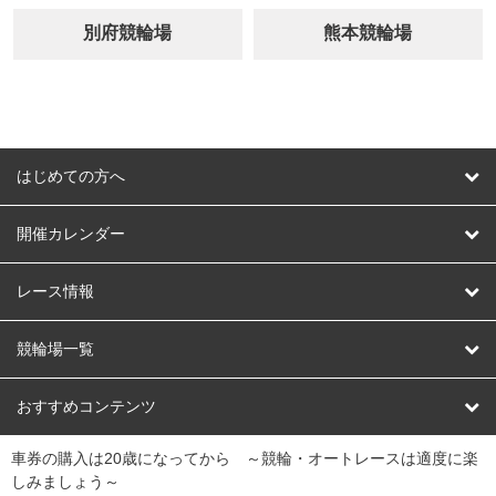
別府競輪場
熊本競輪場
はじめての方へ
はじめての方へ
開催カレンダー
競輪
レース情報
オートレース
レース予想
競輪場一覧
競輪くじ
レース結果
北日本
函館競輪場
青森競輪場
いわき平競輪場
おすすめコンテンツ
車券の購入は20歳になってから ～競輪・オートレースは適度に楽
Dokanto!
キャリーオーバー一覧
関
競輪選手情報
弥彦競輪場
前橋競輪場
取手競輪場
宇都宮競輪場
しみましょう～
東