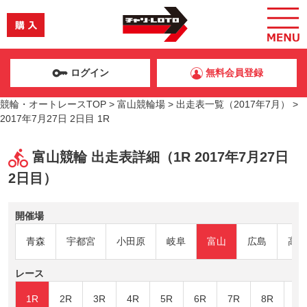
ログイン
無料会員登録
競輪・オートレースTOP
>
富山競輪場
>
出走表一覧（2017年7月）
>
2017年7月27日 2日目 1R
富山競輪 出走表詳細（1R 2017年7月27日
2日目）
開催場
青森
宇都宮
小田原
岐阜
富山
広島
高知
レース
1R
2R
3R
4R
5R
6R
7R
8R
9R