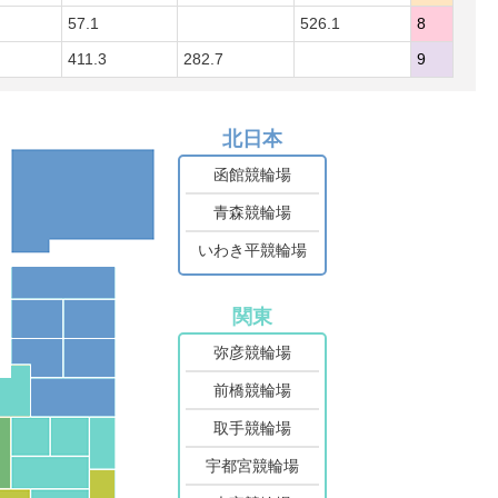
57.1
526.1
8
411.3
282.7
9
北日本
函館競輪場
青森競輪場
いわき平競輪場
関東
弥彦競輪場
前橋競輪場
取手競輪場
宇都宮競輪場