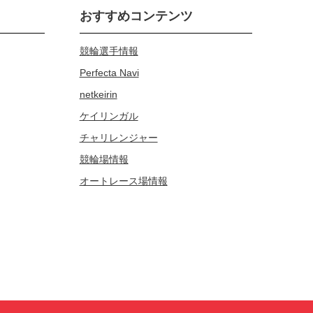
おすすめコンテンツ
競輪選手情報
Perfecta Navi
netkeirin
ケイリンガル
チャリレンジャー
競輪場情報
オートレース場情報