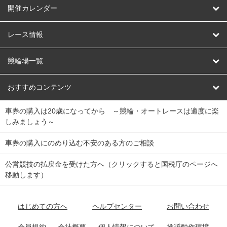
はじめての方へ
開催カレンダー
競輪
レース情報
オートレース
レース予想
競輪場一覧
競輪くじ
レース結果
北日本
函館競輪場
青森競輪場
いわき平競輪場
おすすめコンテンツ
車券の購入は20歳になってから ～競輪・オートレースは適度に楽
Dokanto!
キャリーオーバー一覧
関
競輪選手情報
弥彦競輪場
前橋競輪場
取手競輪場
宇都宮競輪場
しみましょう～
東
大宮競輪場
西武園競輪場
京王閣競輪場
立川競輪場
チャリロトプラザ
Perfecta Navi
車券の購入にのめり込む不安のある方のご相談
南
松戸競輪場
千葉競輪場
川崎競輪場
平塚競輪場
公営競技の払戻金を受けた方へ（クリックすると国税庁のページへ
netkeirin
関
移動します）
小田原競輪場
伊東競輪場
静岡競輪場
東
ケイリンガル
中
名古屋競輪場
岐阜競輪場
大垣競輪場
豊橋競輪場
はじめての方へ
ヘルプセンター
お問い合わせ
部
チャリレンジャー
富山競輪場
松阪競輪場
四日市競輪場