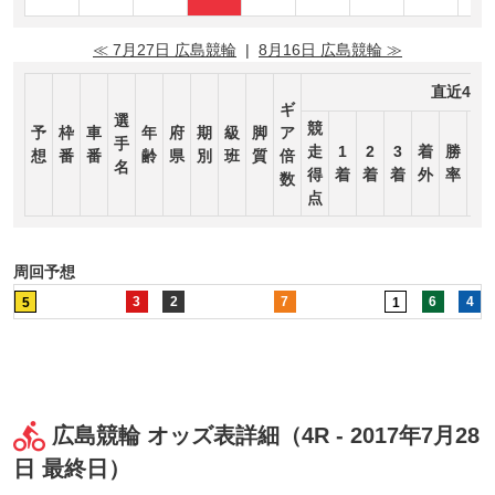
≪ 7月27日 広島競輪
|
8月16日 広島競輪 ≫
直近4ヶ
ギ
選
競
2
予
枠
車
年
府
期
級
脚
ア
手
走
1
2
3
着
勝
連
想
番
番
齢
県
別
班
質
倍
名
得
着
着
着
外
率
対
数
点
率
周回予想
3
2
7
6
4
5
1
広島競輪 オッズ表詳細（4R - 2017年7月28
日 最終日）