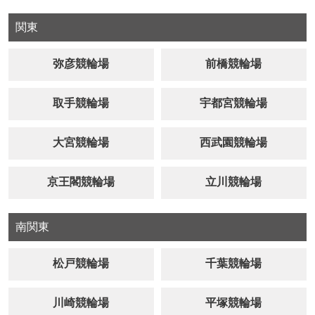
関東
弥彦競輪場
前橋競輪場
取手競輪場
宇都宮競輪場
大宮競輪場
西武園競輪場
京王閣競輪場
立川競輪場
南関東
松戸競輪場
千葉競輪場
川崎競輪場
平塚競輪場