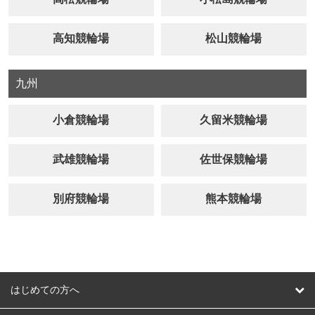
高知競輪場
松山競輪場
九州
小倉競輪場
久留米競輪場
武雄競輪場
佐世保競輪場
別府競輪場
熊本競輪場
はじめての方へ