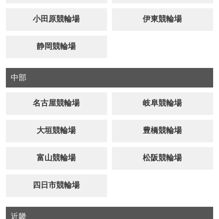
小田原競輪場
伊東競輪場
静岡競輪場
中部
名古屋競輪場
岐阜競輪場
大垣競輪場
豊橋競輪場
富山競輪場
松阪競輪場
四日市競輪場
近畿