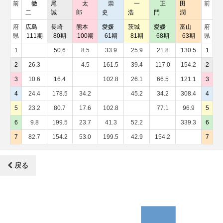
前
徹
尾
太
崇
一
正
田
前
二
誠
郎
史
浩
門
潤
府
広島
長崎
熊本
愛媛
茨城
愛媛
富山
府
県
111期
80期
100期
61期
81期
68期
63期
県
1
50.6
8.5
33.9
25.9
21.8
130.5
1
2
26.3
4.5
161.5
39.4
117.0
154.2
2
3
10.6
16.4
102.8
26.1
66.5
121.1
3
4
24.4
178.5
34.2
45.2
34.2
308.4
4
5
23.2
80.7
17.6
102.8
77.1
96.9
5
6
9.8
199.5
23.7
41.3
52.2
339.3
6
7
82.7
154.2
53.0
199.5
42.9
154.2
7
戻る