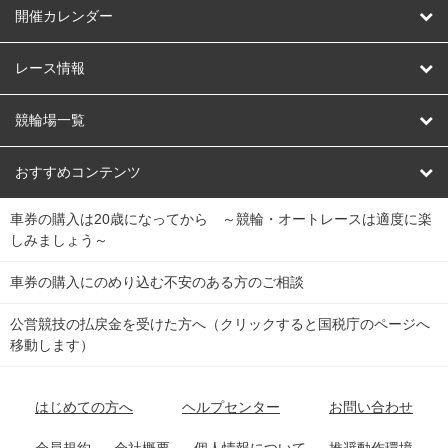
はじめての方へ
開催カレンダー
競輪
レース情報
オートレース
レース予想
競輪場一覧
競輪くじ
レース結果
北日本
函館競輪場
青森競輪場
いわき平競輪場
おすすめコンテンツ
車券の購入は20歳になってから ～競輪・オートレースは適度に楽
Dokanto!
キャリーオーバー一覧
関
競輪選手情報
弥彦競輪場
前橋競輪場
取手競輪場
宇都宮競輪場
しみましょう～
東
大宮競輪場
西武園競輪場
京王閣競輪場
立川競輪場
チャリロトプラザ
Perfecta Navi
車券の購入にのめり込む不安のある方のご相談
南
松戸競輪場
千葉競輪場
川崎競輪場
平塚競輪場
公営競技の払戻金を受けた方へ（クリックすると国税庁のページへ
netkeirin
関
移動します）
小田原競輪場
伊東競輪場
静岡競輪場
東
ケイリンガル
中
名古屋競輪場
岐阜競輪場
大垣競輪場
豊橋競輪場
はじめての方へ
ヘルプセンター
お問い合わせ
部
チャリレンジャー
富山競輪場
松阪競輪場
四日市競輪場