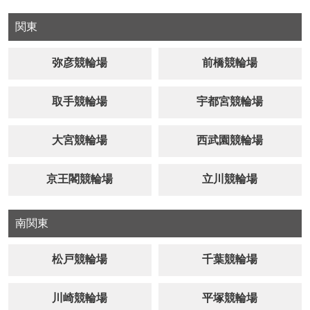
関東
弥彦競輪場
前橋競輪場
取手競輪場
宇都宮競輪場
大宮競輪場
西武園競輪場
京王閣競輪場
立川競輪場
南関東
松戸競輪場
千葉競輪場
川崎競輪場
平塚競輪場