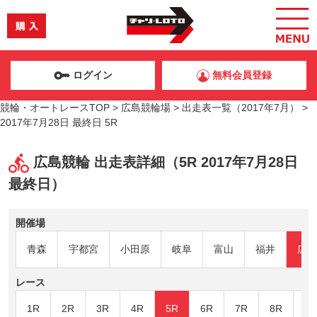
ログイン
無料会員登録
競輪・オートレースTOP
>
広島競輪場
>
出走表一覧（2017年7月）
>
2017年7月28日 最終日 5R
広島競輪 出走表詳細（5R 2017年7月28日
最終日）
開催場
青森
宇都宮
小田原
岐阜
富山
福井
広島
レース
1R
2R
3R
4R
5R
6R
7R
8R
9R