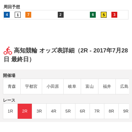
周回予想
4
7
2
6
3
1
5
高知競輪 オッズ表詳細（2R - 2017年7月28
日 最終日）
開催場
青森
宇都宮
小田原
岐阜
富山
福井
広島
レース
1R
2R
3R
4R
5R
6R
7R
8R
9R