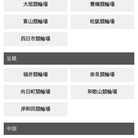
大垣競輪場
豊橋競輪場
富山競輪場
松阪競輪場
四日市競輪場
近畿
福井競輪場
奈良競輪場
向日町競輪場
和歌山競輪場
岸和田競輪場
中国