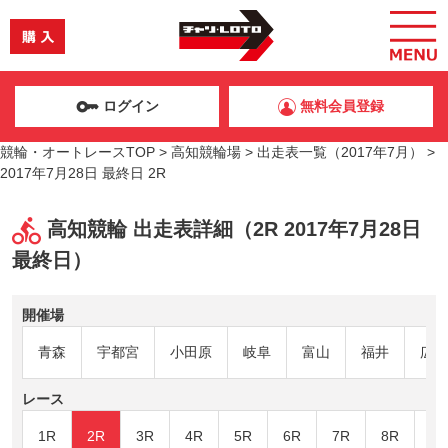
ログイン
無料会員登録
競輪・オートレースTOP
>
高知競輪場
>
出走表一覧（2017年7月）
>
2017年7月28日 最終日 2R
高知競輪 出走表詳細（2R 2017年7月28日
最終日）
開催場
青森
宇都宮
小田原
岐阜
富山
福井
広島
レース
1R
2R
3R
4R
5R
6R
7R
8R
9R