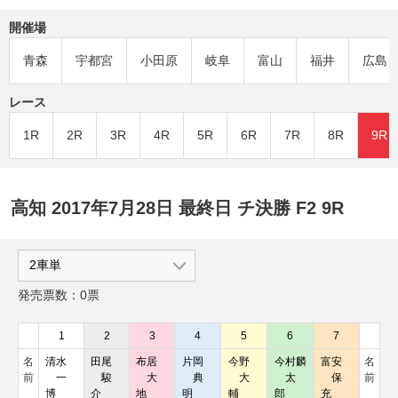
開催場
青森
宇都宮
小田原
岐阜
富山
福井
広島
レース
1R
2R
3R
4R
5R
6R
7R
8R
9R
高知 2017年7月28日 最終日 チ決勝 F2 9R
発売票数：0票
1
2
3
4
5
6
7
名
清水
田尾
布居
片岡
今野
今村麟
富安
名
前
一
駿
大
典
大
太
保
前
博
介
地
明
輔
郎
充