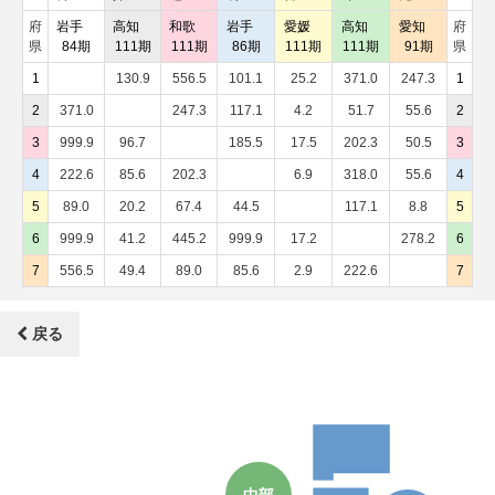
府
岩手
高知
和歌
岩手
愛媛
高知
愛知
府
県
84期
111期
111期
86期
111期
111期
91期
県
1
130.9
556.5
101.1
25.2
371.0
247.3
1
2
371.0
247.3
117.1
4.2
51.7
55.6
2
3
999.9
96.7
185.5
17.5
202.3
50.5
3
4
222.6
85.6
202.3
6.9
318.0
55.6
4
5
89.0
20.2
67.4
44.5
117.1
8.8
5
6
999.9
41.2
445.2
999.9
17.2
278.2
6
7
556.5
49.4
89.0
85.6
2.9
222.6
7
戻る