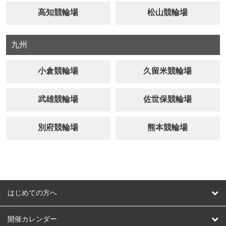
高知競輪場
松山競輪場
九州
小倉競輪場
久留米競輪場
武雄競輪場
佐世保競輪場
別府競輪場
熊本競輪場
はじめての方へ
はじめての方へ
開催カレンダー