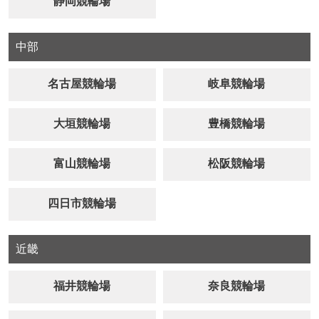
静岡競輪場
中部
名古屋競輪場
岐阜競輪場
大垣競輪場
豊橋競輪場
富山競輪場
松阪競輪場
四日市競輪場
近畿
福井競輪場
奈良競輪場