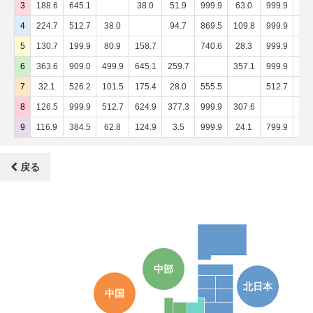
3
188.6
645.1
38.0
51.9
999.9
63.0
999.9
27
4
224.7
512.7
38.0
94.7
869.5
109.8
999.9
42
5
130.7
199.9
80.9
158.7
740.6
28.3
999.9
2.
6
363.6
909.0
499.9
645.1
259.7
357.1
999.9
357
7
32.1
526.2
101.5
175.4
28.0
555.5
512.7
16
8
126.5
999.9
512.7
624.9
377.3
999.9
307.6
224
9
116.9
384.5
62.8
124.9
3.5
999.9
24.1
799.9
戻る
中部
北日本
中国