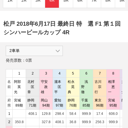
1R
2R
3R
4R
5R
6R
7R
8R
9R
松戸 2018年6月17日 最終日 特 選 F1 第１回
シンハービールカップ 4R
発売票数：0票
1
2
3
4
5
6
7
8
9
名
阿部
北村
守安
瀧本
松永
浅
古川
相澤
大
前
英
匡
政
匡
晃
野
宗
恵
光
章
雄
平
典
徹
行
一
府
宮城
静岡
岡山
愛知
静岡
千葉
東京
宮城
静
県
89期
71期
94期
97期
76期
85期
96期
95期
10
1
408.1
129.8
298.4
58.4
999.9
17.4
606.0
39
2
350.8
327.8
408.1
36.8
999.9
256.3
999.9
77