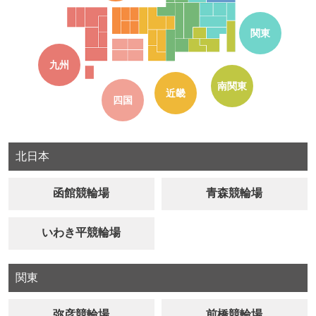
関東
九州
南関東
近畿
四国
北日本
函館競輪場
青森競輪場
いわき平競輪場
関東
弥彦競輪場
前橋競輪場