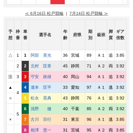
≪ 6月16日 松戸競輪
|
7月14日 松戸競輪 ≫
予
枠
車
年
期
脚
ギア
選手名
府県
級班
競
想
番
番
齢
別
質
倍数
得
△
1
1
阿部 英光
36
宮城
89
Ａ１
追
3.85
88
2
2
北村 匡章
45
静岡
71
Ａ２
両
3.92
85
注
3
3
守安 政雄
40
岡山
94
Ａ１
追
3.92
89
▲
4
瀧本 匡平
33
愛知
97
Ａ１
逃
3.92
82
4
○
5
松永 晃典
43
静岡
76
Ａ１
追
3.92
93
6
浅野 徹
40
千葉
85
Ａ２
両
3.92
77
5
×
7
古川 宗行
31
東京
96
Ａ１
逃
3.85
88
8
相澤 恵一
31
宮城
95
Ａ２
両
3.85
80