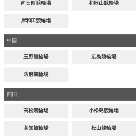
向日町競輪場
和歌山競輪場
岸和田競輪場
中国
玉野競輪場
広島競輪場
防府競輪場
四国
高松競輪場
小松島競輪場
高知競輪場
松山競輪場