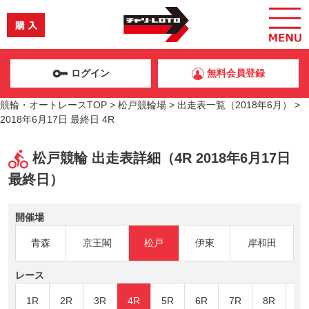
ログイン
無料会員登録
競輪・オートレースTOP
>
松戸競輪場
>
出走表一覧（2018年6月）
>
2018年6月17日 最終日 4R
松戸競輪 出走表詳細（4R 2018年6月17日
最終日）
開催場
青森
京王閣
松戸
伊東
岸和田
レース
1R
2R
3R
4R
5R
6R
7R
8R
9R