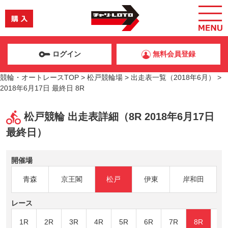
ログイン
無料会員登録
競輪・オートレースTOP
>
松戸競輪場
>
出走表一覧（2018年6月）
>
2018年6月17日 最終日 8R
松戸競輪 出走表詳細（8R 2018年6月17日
最終日）
開催場
青森
京王閣
松戸
伊東
岸和田
レース
1R
2R
3R
4R
5R
6R
7R
8R
9R