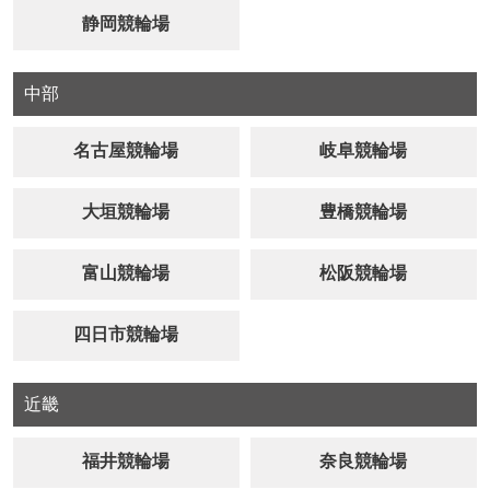
静岡競輪場
中部
名古屋競輪場
岐阜競輪場
大垣競輪場
豊橋競輪場
富山競輪場
松阪競輪場
四日市競輪場
近畿
福井競輪場
奈良競輪場