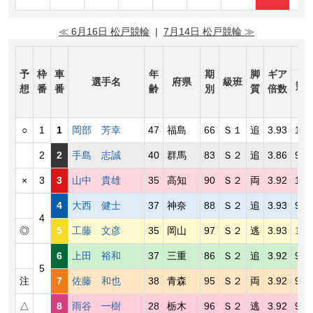
≪ 6月16日 松戸競輪
|
7月14日 松戸競輪 ≫
予
枠
車
年
期
脚
ギア
選手名
府県
級班
競
想
番
番
齢
別
質
倍数
○
1
1
岡部 芳幸
47
福島
66
Ｓ１
追
3.93
105
2
2
手島 志誠
40
群馬
83
Ｓ２
追
3.86
99.
×
3
3
山中 貴雄
35
高知
90
Ｓ２
両
3.92
103
4
大西 健士
37
神奈
88
Ｓ２
追
3.93
98.
4
◎
5
工藤 文彦
35
岡山
97
Ｓ２
逃
3.93
106
6
上田 裕和
37
三重
86
Ｓ２
追
3.92
94.
5
注
7
佐藤 和也
38
青森
95
Ｓ２
両
3.92
99.
△
8
雨谷 一樹
28
栃木
96
Ｓ２
逃
3.92
96.