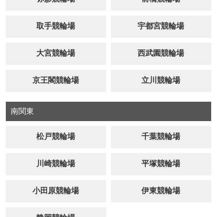
取手競輪場
宇都宮競輪場
大宮競輪場
西武園競輪場
京王閣競輪場
立川競輪場
南関東
松戸競輪場
千葉競輪場
川崎競輪場
平塚競輪場
小田原競輪場
伊東競輪場