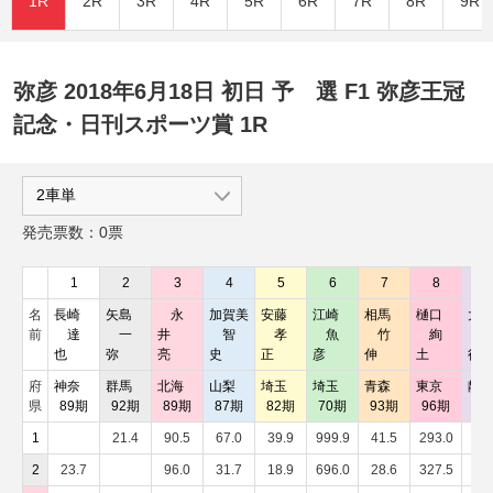
1R
2R
3R
4R
5R
6R
7R
8R
9R
弥彦 2018年6月18日 初日 予 選 F1 弥彦王冠
記念・日刊スポーツ賞 1R
発売票数：0票
1
2
3
4
5
6
7
8
9
名
長崎
矢島
永
加賀美
安藤
江崎
相馬
樋口
大
前
達
一
井
智
孝
魚
竹
絢
也
弥
亮
史
正
彦
伸
土
府
神奈
群馬
北海
山梨
埼玉
埼玉
青森
東京
静
県
89期
92期
89期
87期
82期
70期
93期
96期
74
1
21.4
90.5
67.0
39.9
999.9
41.5
293.0
9.
2
23.7
96.0
31.7
18.9
696.0
28.6
327.5
20