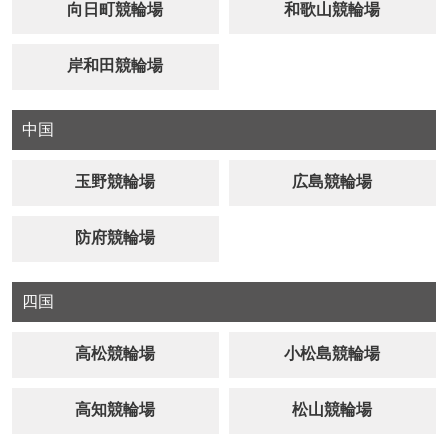
向日町競輪場
和歌山競輪場
岸和田競輪場
中国
玉野競輪場
広島競輪場
防府競輪場
四国
高松競輪場
小松島競輪場
高知競輪場
松山競輪場