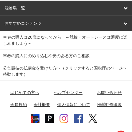
オートレース
レース予想
競輪場一覧
競輪くじ
レース結果
北日本
函館競輪場
青森競輪場
いわき平競輪場
おすすめコンテンツ
車券の購入は20歳になってから ～競輪・オートレースは適度に楽
Dokanto!
キャリーオーバー一覧
関
競輪選手情報
弥彦競輪場
前橋競輪場
取手競輪場
宇都宮競輪場
しみましょう～
東
大宮競輪場
西武園競輪場
京王閣競輪場
立川競輪場
チャリロトプラザ
Perfecta Navi
車券の購入にのめり込む不安のある方のご相談
南
松戸競輪場
千葉競輪場
川崎競輪場
平塚競輪場
公営競技の払戻金を受けた方へ（クリックすると国税庁のページへ
netkeirin
関
移動します）
小田原競輪場
伊東競輪場
静岡競輪場
東
ケイリンガル
中
名古屋競輪場
岐阜競輪場
大垣競輪場
豊橋競輪場
はじめての方へ
ヘルプセンター
お問い合わせ
部
チャリレンジャー
富山競輪場
松阪競輪場
四日市競輪場
会員規約
会社概要
個人情報について
推奨動作環境
競輪場情報
近
福井競輪場
奈良競輪場
向日町競輪場
和歌山競輪場
畿
岸和田競輪場
オートレース場情報