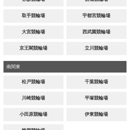
取手競輪場
宇都宮競輪場
大宮競輪場
西武園競輪場
京王閣競輪場
立川競輪場
南関東
松戸競輪場
千葉競輪場
川崎競輪場
平塚競輪場
小田原競輪場
伊東競輪場