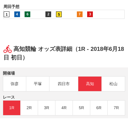
周回予想
4
6
2
7
3
1
5
高知競輪 オッズ表詳細（1R - 2018年6月18
日 初日）
開催場
弥彦
平塚
四日市
高知
松山
レース
1R
2R
3R
4R
5R
6R
7R