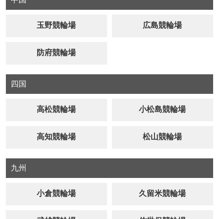
玉野競輪場
広島競輪場
防府競輪場
四国
高松競輪場
小松島競輪場
高知競輪場
松山競輪場
九州
小倉競輪場
久留米競輪場