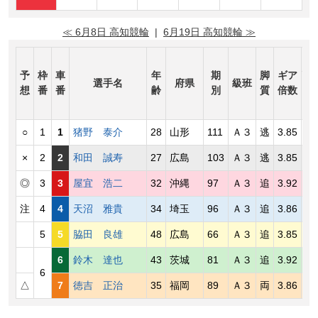
≪ 6月8日 高知競輪
|
6月19日 高知競輪 ≫
予
枠
車
年
期
脚
ギア
選手名
府県
級班
競
想
番
番
齢
別
質
倍数
得
○
1
1
猪野 泰介
28
山形
111
Ａ３
逃
3.85
73
×
2
2
和田 誠寿
27
広島
103
Ａ３
逃
3.85
74
◎
3
3
屋宜 浩二
32
沖縄
97
Ａ３
追
3.92
75
注
4
4
天沼 雅貴
34
埼玉
96
Ａ３
追
3.86
70
5
5
脇田 良雄
48
広島
66
Ａ３
追
3.85
70
6
鈴木 達也
43
茨城
81
Ａ３
追
3.92
67
6
△
7
徳吉 正治
35
福岡
89
Ａ３
両
3.86
74