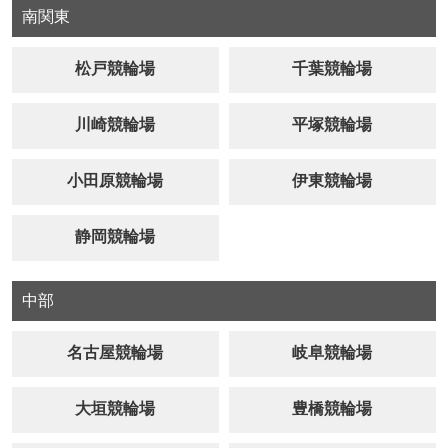
南関東
松戸競輪場
千葉競輪場
川崎競輪場
平塚競輪場
小田原競輪場
伊東競輪場
静岡競輪場
中部
名古屋競輪場
岐阜競輪場
大垣競輪場
豊橋競輪場