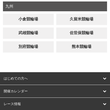
九州
小倉競輪場
久留米競輪場
武雄競輪場
佐世保競輪場
別府競輪場
熊本競輪場
はじめての方へ
はじめての方へ
開催カレンダー
競輪
レース情報