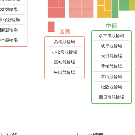
武雄競輪場
世保競輪場
中部
別府競輪場
四国
名古屋競輪場
熊本競輪場
高松競輪場
岐阜競輪場
小松島競輪場
大垣競輪場
高知競輪場
豊橋競輪場
松山競輪場
富山競輪場
松阪競輪場
四日市競輪場