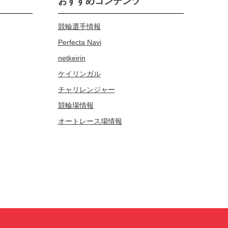
おすすめコンテンツ
競輪選手情報
Perfecta Navi
netkeirin
ケイリンガル
チャリレンジャー
競輪場情報
オートレース場情報