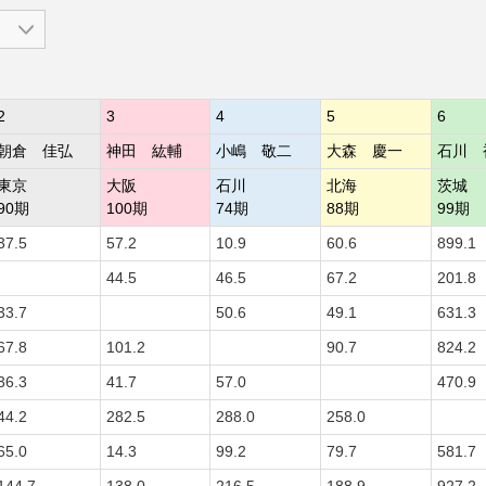
2
3
4
5
6
朝倉 佳弘
神田 紘輔
小嶋 敬二
大森 慶一
石川 
東京
大阪
石川
北海
茨城
90期
100期
74期
88期
99期
37.5
57.2
10.9
60.6
899.1
44.5
46.5
67.2
201.8
33.7
50.6
49.1
631.3
67.8
101.2
90.7
824.2
36.3
41.7
57.0
470.9
44.2
282.5
288.0
258.0
65.0
14.3
99.2
79.7
581.7
144.7
138.0
216.5
188.9
927.2