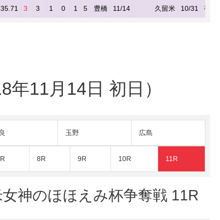
初7
35.71
3
3
1
0
1
5
豊橋
11/14
久留米
10/31
18年11月14日 初日）
良
玉野
広島
7R
8R
9R
10R
11R
跡の米女神のほほえみ杯争奪戦 11R