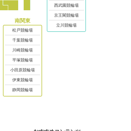
西武園競輪場
京王閣競輪場
南関東
立川競輪場
松戸競輪場
千葉競輪場
川崎競輪場
平塚競輪場
小田原競輪場
伊東競輪場
静岡競輪場