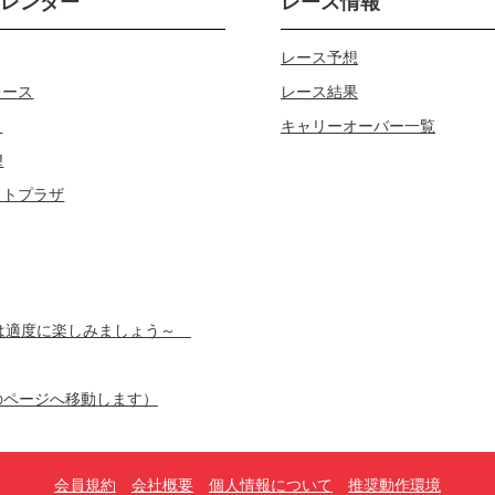
カレンダー
レース情報
レース予想
レース
レース結果
じ
キャリーオーバー一覧
!
ロトプラザ
スは適度に楽しみましょう～
のページへ移動します）
会員規約
会社概要
個人情報について
推奨動作環境