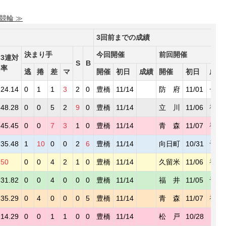
橋競輪 ≫
3回前までの成績
決まり手
今回開催
前回開催
3連対
S
B
率
逃
捲
差
マ
開催
初日
成績
開催
初日
成績
一2
24.14
0
1
1
3
2
0
豊橋
11/14
防 府
11/01
初2
48.28
0
0
5
2
9
0
豊橋
11/14
立 川
11/06
初6
45.45
0
0
7
3
1
0
豊橋
11/14
青 森
11/07
予4
35.48
1
10
0
0
2
6
豊橋
11/14
向日町
10/31
初6
50
0
0
4
2
1
0
豊橋
11/14
久留米
11/06
予2
31.82
0
0
4
0
0
0
豊橋
11/14
福 井
11/05
初9
35.29
0
4
0
0
0
5
豊橋
11/14
青 森
11/07
14.29
0
0
1
1
0
0
豊橋
11/14
松 戸
10/28