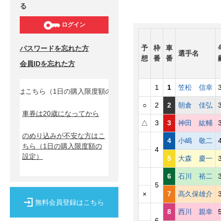
る
ログイン
予
枠
車
パスワードを忘れた方
選手名
想
番
番
会員IDを忘れた方
1
1
笠松 信幸
方はこちら（1日の購入限度額の設定）↓
○
2
2
朝倉 佳弘
車券は20歳になってから
△
3
3
神田 紘輔
のめり込みが不安な方はこ
4
小嶋 敬二
ちら
（1日の購入限度額の
4
設定）
5
大森 慶一
6
石川 裕二
5
×
7
高久保雄介
無料会員登録はこちら
8
西川 親幸
6