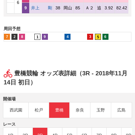
6
9
井上 剛
38
岡山
85
Ａ２
追
3.92
82.42
0
周回予想
7
2
8
9
4
3
6
1
5
豊橋競輪 オッズ表詳細（3R - 2018年11月
14日 初日）
開催場
西武園
松戸
豊橋
奈良
玉野
広島
レース