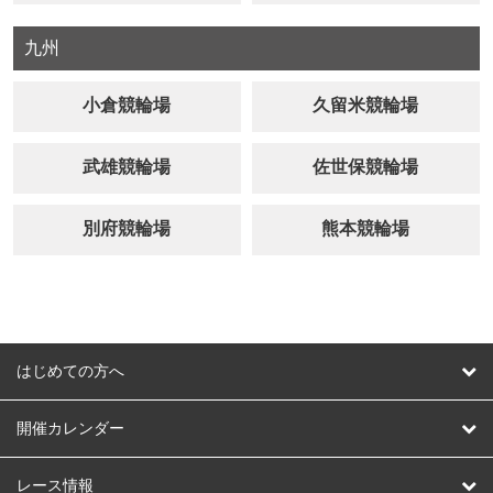
九州
小倉競輪場
久留米競輪場
武雄競輪場
佐世保競輪場
別府競輪場
熊本競輪場
はじめての方へ
はじめての方へ
開催カレンダー
競輪
レース情報