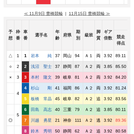
≪ 11月9日 豊橋競輪
|
11月15日 豊橋競輪 ≫
予
枠
車
年
期
脚
ギア
選手名
府県
級班
競走
1
想
番
番
齢
別
質
倍数
得点
着
△
1
1
岩本 純
37
岡山
94
Ａ１
両
3.92
89.11
9
○
2
2
浅沼 聖士
37
静岡
87
Ａ２
両
3.85
85.50
4
×
3
3
本村 隆文
39
岐阜
81
Ａ２
両
3.92
84.20
3
4
杉山 剛
41
福岡
86
Ａ２
両
3.92
81.24
1
4
5
板橋 常晶
45
岐阜
82
Ａ２
追
3.92
83.56
2
6
田島 高志
40
三重
79
Ａ２
追
3.85
80.11
0
5
◎
7
川越 勇星
21
神奈
111
Ａ２
逃
3.92
89.36
5
8
鈴木 秀明
50
静岡
62
Ａ２
追
3.92
80.58
1