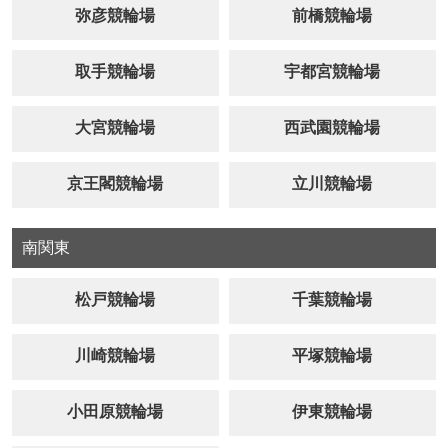
弥彦競輪場
前橋競輪場
取手競輪場
宇都宮競輪場
大宮競輪場
西武園競輪場
京王閣競輪場
立川競輪場
南関東
松戸競輪場
千葉競輪場
川崎競輪場
平塚競輪場
小田原競輪場
伊東競輪場