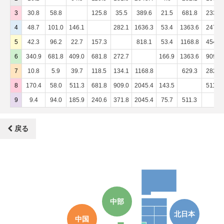
3
30.8
58.8
125.8
35.5
389.6
21.5
681.8
233.7
4
48.7
101.0
146.1
282.1
1636.3
53.4
1363.6
247.9
5
42.3
96.2
22.7
157.3
818.1
53.4
1168.8
454.5
6
340.9
681.8
409.0
681.8
272.7
166.9
1363.6
909.0
7
10.8
5.9
39.7
118.5
134.1
1168.8
629.3
282.1
8
170.4
58.0
511.3
681.8
909.0
2045.4
143.5
511.3
9
9.4
94.0
185.9
240.6
371.8
2045.4
75.7
511.3
戻る
中部
北日本
中国