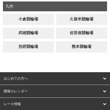
九州
小倉競輪場
久留米競輪場
武雄競輪場
佐世保競輪場
別府競輪場
熊本競輪場
はじめての方へ
はじめての方へ
開催カレンダー
競輪
レース情報