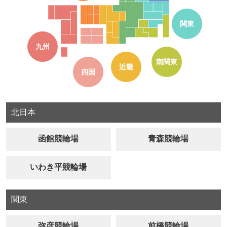
関東
九州
南関東
近畿
四国
北日本
函館競輪場
青森競輪場
いわき平競輪場
関東
弥彦競輪場
前橋競輪場