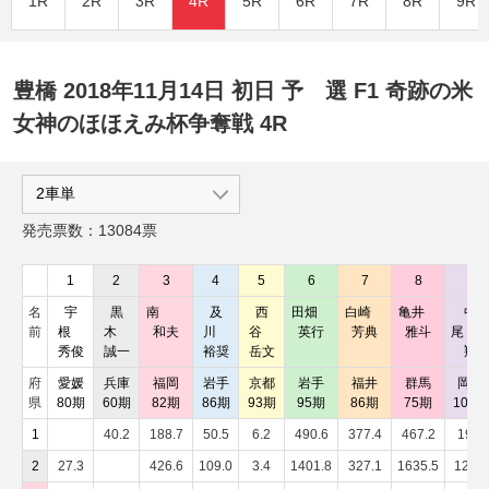
1R
2R
3R
4R
5R
6R
7R
8R
9R
豊橋 2018年11月14日 初日 予 選 F1 奇跡の米
女神のほほえみ杯争奪戦 4R
発売票数：13084票
1
2
3
4
5
6
7
8
9
名
宇
黒
南
及
西
田畑
白崎
亀井
中
前
根
木
和夫
川
谷
英行
芳典
雅斗
秀俊
誠一
裕奨
岳文
翔
府
愛媛
兵庫
福岡
岩手
京都
岩手
福井
群馬
岡山
県
80期
60期
82期
86期
93期
95期
86期
75期
107期
1
40.2
188.7
50.5
6.2
490.6
377.4
467.2
19.1
2
27.3
426.6
109.0
3.4
1401.8
327.1
1635.5
121.1