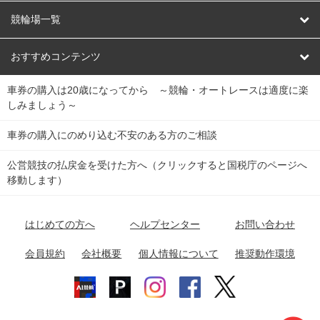
オートレース
レース予想
競輪場一覧
競輪くじ
レース結果
北日本
函館競輪場
青森競輪場
いわき平競輪場
おすすめコンテンツ
車券の購入は20歳になってから ～競輪・オートレースは適度に楽
Dokanto!
キャリーオーバー一覧
関
競輪選手情報
弥彦競輪場
前橋競輪場
取手競輪場
宇都宮競輪場
しみましょう～
東
大宮競輪場
西武園競輪場
京王閣競輪場
立川競輪場
チャリロトプラザ
Perfecta Navi
車券の購入にのめり込む不安のある方のご相談
南
松戸競輪場
千葉競輪場
川崎競輪場
平塚競輪場
公営競技の払戻金を受けた方へ（クリックすると国税庁のページへ
netkeirin
関
移動します）
小田原競輪場
伊東競輪場
静岡競輪場
東
ケイリンガル
中
名古屋競輪場
岐阜競輪場
大垣競輪場
豊橋競輪場
はじめての方へ
ヘルプセンター
お問い合わせ
部
チャリレンジャー
富山競輪場
松阪競輪場
四日市競輪場
会員規約
会社概要
個人情報について
推奨動作環境
競輪場情報
近
福井競輪場
奈良競輪場
向日町競輪場
和歌山競輪場
畿
岸和田競輪場
オートレース場情報