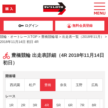
ログイン
無料会員登録
競輪・オートレースTOP
>
豊橋競輪場
>
出走表一覧（2018年11月）
>
2018年11月14日 初日 4R
豊橋競輪 出走表詳細（4R 2018年11月14日
初日）
開催場
西武園
松戸
豊橋
奈良
玉野
広島
レース
1R
2R
3R
4R
5R
6R
7R
8R
9R