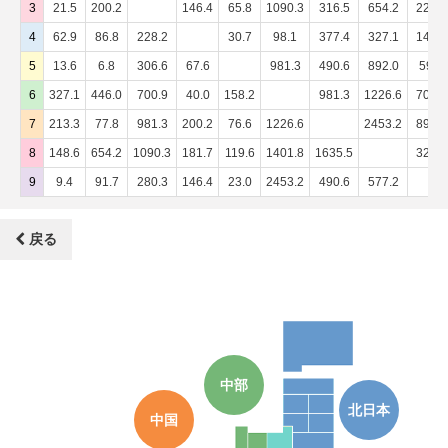
3
21.5
200.2
146.4
65.8
1090.3
316.5
654.2
223.0
4
62.9
86.8
228.2
30.7
98.1
377.4
327.1
146.4
5
13.6
6.8
306.6
67.6
981.3
490.6
892.0
59.4
6
327.1
446.0
700.9
40.0
158.2
981.3
1226.6
700.9
7
213.3
77.8
981.3
200.2
76.6
1226.6
2453.2
892.0
8
148.6
654.2
1090.3
181.7
119.6
1401.8
1635.5
327.1
9
9.4
91.7
280.3
146.4
23.0
2453.2
490.6
577.2
戻る
中部
北日本
中国