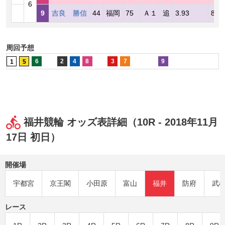
6
9
吉良 勝信
44
福岡
75
Ａ１
追
3.93
86.
周回予想
6
2
4
8
3
7
9
1
5
福井競輪 オッズ表詳細（10R - 2018年11月
17日 初日）
開催場
宇都宮
京王閣
小田原
富山
福井
防府
武
レース