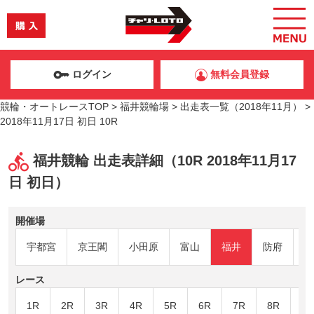
ログイン
無料会員登録
競輪・オートレースTOP
>
福井競輪場
>
出走表一覧（2018年11月）
>
2018年11月17日 初日 10R
福井競輪 出走表詳細（10R 2018年11月17
日 初日）
開催場
宇都宮
京王閣
小田原
富山
福井
防府
武
レース
1R
2R
3R
4R
5R
6R
7R
8R
9R