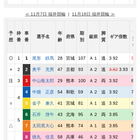
≪ 11月7日 福井競輪
|
11月18日 福井競輪 ≫
予
枠
車
年
期
脚
選手名
府県
級班
ギア倍数
競
想
番
番
齢
別
質
得
◎
1
1
尾形 鉄馬
28
宮城
107
Ａ１
逃
3.92
90.
×
2
2
奥平 充男
47
京都
93
Ａ２
逃
3.92
3.93
84.
注
3
3
中山敬太郎
29
熊本
100
Ａ２
両
3.92
81.
4
中畑 正彦
54
和歌
59
Ａ２
追
3.92
79.
4
○
5
金子 兼久
41
宮城
81
Ａ１
追
3.92
87.
6
石井 啓午
43
北海
95
Ａ２
両
3.85
75.
5
△
7
太田黒大心
44
熊本
74
Ａ１
追
3.85
89.
8
徳丸 佳克
58
兵庫
46
Ａ２
追
3.92
76.