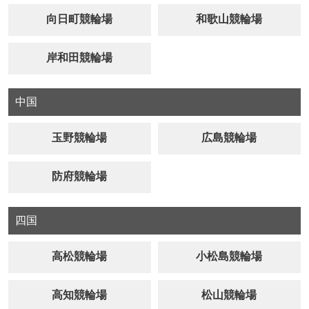
向日町競輪場
和歌山競輪場
岸和田競輪場
中国
玉野競輪場
広島競輪場
防府競輪場
四国
高松競輪場
小松島競輪場
高知競輪場
松山競輪場