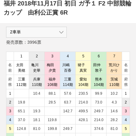
福井 2018年11月17日 初日 ガ予１ F2 中部競輪
カップ 由利公正賞 6R
発売票数：3996票
1
2
3
4
5
6
7
名
太田
亀川
梅田
川嶋
猪子
田仲
荒川ひ
名
前
美穂
史華
夕貴
百香
真実
敦子
かり
前
府
三重
兵庫
福井
三重
愛知
熊本
茨城
府
県
112期
110期
108期
114期
104期
104期
110期
県
1
10.4
88.1
57.6
230.5
99.9
10.2
1
2
19.8
28.5
63.7
214.0
73.0
4.3
2
3
65.1
19.3
142.7
499.5
249.7
14.6
3
4
37.0
18.1
119.8
428.1
214.0
28.2
4
5
124.8
81.0
199.8
249.7
374.6
81.0
5