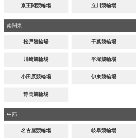
京王閣競輪場
立川競輪場
南関東
松戸競輪場
千葉競輪場
川崎競輪場
平塚競輪場
小田原競輪場
伊東競輪場
静岡競輪場
中部
名古屋競輪場
岐阜競輪場