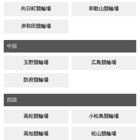
向日町競輪場
和歌山競輪場
岸和田競輪場
中国
玉野競輪場
広島競輪場
防府競輪場
四国
高松競輪場
小松島競輪場
高知競輪場
松山競輪場