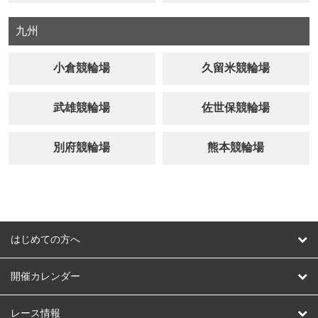
九州
小倉競輪場
久留米競輪場
武雄競輪場
佐世保競輪場
別府競輪場
熊本競輪場
はじめての方へ
はじめての方へ
開催カレンダー
競輪
レース情報