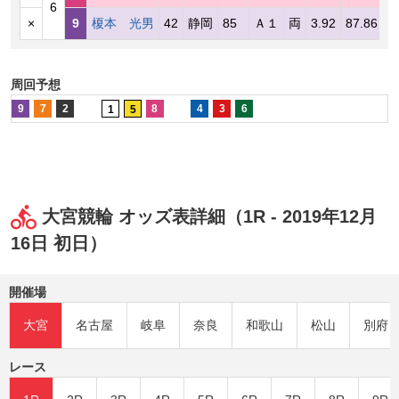
6
×
9
榎本 光男
42
静岡
85
Ａ１
両
3.92
87.86
5
周回予想
9
7
2
8
4
3
6
1
5
大宮競輪 オッズ表詳細（1R - 2019年12月
16日 初日）
開催場
大宮
名古屋
岐阜
奈良
和歌山
松山
別府
レース