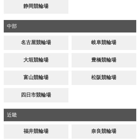
静岡競輪場
中部
名古屋競輪場
岐阜競輪場
大垣競輪場
豊橋競輪場
富山競輪場
松阪競輪場
四日市競輪場
近畿
福井競輪場
奈良競輪場