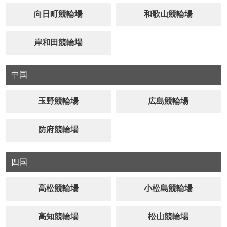
向日町競輪場
和歌山競輪場
岸和田競輪場
中国
玉野競輪場
広島競輪場
防府競輪場
四国
高松競輪場
小松島競輪場
高知競輪場
松山競輪場