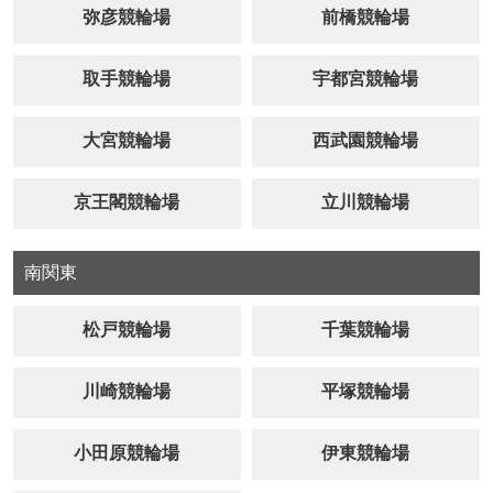
弥彦競輪場
前橋競輪場
取手競輪場
宇都宮競輪場
大宮競輪場
西武園競輪場
京王閣競輪場
立川競輪場
南関東
松戸競輪場
千葉競輪場
川崎競輪場
平塚競輪場
小田原競輪場
伊東競輪場