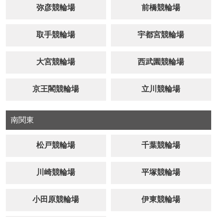
弥彦競輪場
前橋競輪場
取手競輪場
宇都宮競輪場
大宮競輪場
西武園競輪場
京王閣競輪場
立川競輪場
南関東
松戸競輪場
千葉競輪場
川崎競輪場
平塚競輪場
小田原競輪場
伊東競輪場