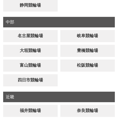
静岡競輪場
中部
名古屋競輪場
岐阜競輪場
大垣競輪場
豊橋競輪場
富山競輪場
松阪競輪場
四日市競輪場
近畿
福井競輪場
奈良競輪場