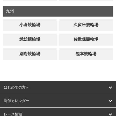
九州
小倉競輪場
久留米競輪場
武雄競輪場
佐世保競輪場
別府競輪場
熊本競輪場
はじめての方へ
はじめての方へ
開催カレンダー
競輪
レース情報