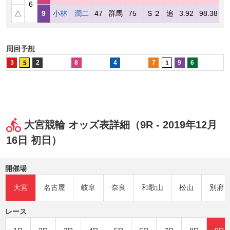
6
△
9
小林 潤二
47
群馬
75
Ｓ２
追
3.92
98.38
周回予想
3
2
8
4
7
9
6
5
1
大宮競輪 オッズ表詳細（9R - 2019年12月
16日 初日）
開催場
大宮
名古屋
岐阜
奈良
和歌山
松山
別府
レース