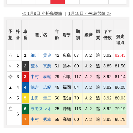
≪ 1月9日 小松島競輪
|
1月18日 小松島競輪 ≫
予
枠
車
年
期
脚
ギア
選手名
府県
級班
競走
1
想
番
番
齢
別
質
倍数
得点
着
△
1
1
細川 貴史
42
広島
87
Ａ２
追
3.92
82.43
1
×
2
2
荒木 真慈
51
熊本
69
Ａ２
追
3.85
81.56
0
◎
3
3
中村 泰輔
29
和歌
117
Ａ２
逃
3.92
81.14
2
▲
4
4
徳吉 広紀
45
福岡
84
Ａ２
追
3.92
80.05
0
○
5
5
山田 圭二
50
愛知
70
Ａ２
追
3.92
80.03
0
注
6
ラモスレオ
25
沖縄
113
Ａ２
逃
3.92
79.19
1
6
7
中村 秀幸
55
高知
60
Ａ２
追
3.93
68.75
1