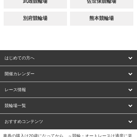
武雄競輪場
佐世保競輪場
別府競輪場
熊本競輪場
はじめての方へ
はじめての方へ
開催カレンダー
競輪
レース情報
オートレース
レース予想
競輪場一覧
競輪くじ
レース結果
北日本
函館競輪場
青森競輪場
いわき平競輪場
おすすめコンテンツ
車券の購入は20歳になってから ～競輪・オートレースは適度に楽