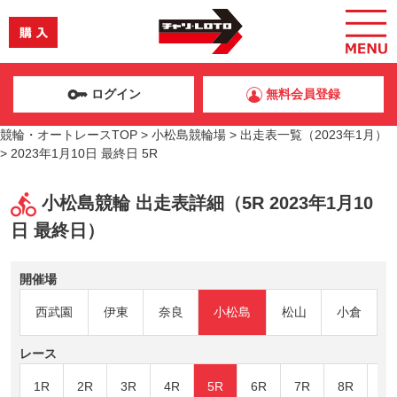
ログイン
無料会員登録
競輪・オートレースTOP
>
小松島競輪場
>
出走表一覧（2023年1月）
>
2023年1月10日 最終日 5R
小松島競輪 出走表詳細（5R 2023年1月10
日 最終日）
開催場
西武園
伊東
奈良
小松島
松山
小倉
レース
1R
2R
3R
4R
5R
6R
7R
8R
9R