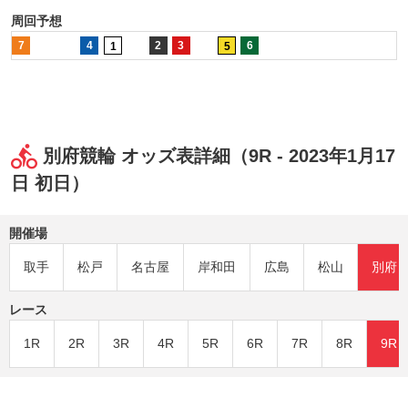
周回予想
7
4
2
3
6
1
5
別府競輪 オッズ表詳細（9R - 2023年1月17
日 初日）
開催場
取手
松戸
名古屋
岸和田
広島
松山
別府
レース
1R
2R
3R
4R
5R
6R
7R
8R
9R