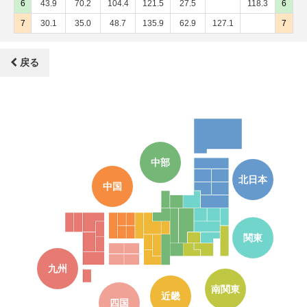
6
43.9
70.2
104.4
121.5
27.5
118.3
6
7
30.1
35.0
48.7
135.9
62.9
127.1
7
戻る
中部
北日本
中国
関東
九州
南関東
近畿
四国