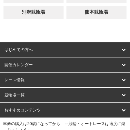
別府競輪場
熊本競輪場
はじめての方へ
はじめての方へ
開催カレンダー
競輪
レース情報
オートレース
レース予想
競輪場一覧
競輪くじ
レース結果
北日本
函館競輪場
青森競輪場
いわき平競輪場
おすすめコンテンツ
車券の購入は20歳になってから ～競輪・オートレースは適度に楽
Dokanto!
キャリーオーバー一覧
関
競輪選手情報
弥彦競輪場
前橋競輪場
取手競輪場
宇都宮競輪場
しみましょう～