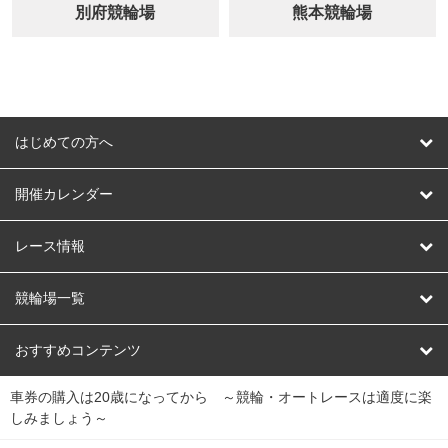
別府競輪場
熊本競輪場
はじめての方へ
はじめての方へ
開催カレンダー
競輪
レース情報
オートレース
レース予想
競輪場一覧
競輪くじ
レース結果
北日本
函館競輪場
青森競輪場
いわき平競輪場
おすすめコンテンツ
車券の購入は20歳になってから ～競輪・オートレースは適度に楽
Dokanto!
キャリーオーバー一覧
関
競輪選手情報
弥彦競輪場
前橋競輪場
取手競輪場
宇都宮競輪場
しみましょう～
東
大宮競輪場
西武園競輪場
京王閣競輪場
立川競輪場