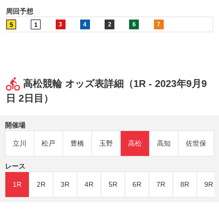
周回予想
3
4
2
6
7
5
1
高松競輪 オッズ表詳細（1R - 2023年9月9
日 2日目）
開催場
立川
松戸
豊橋
玉野
高松
高知
佐世保
レース
1R
2R
3R
4R
5R
6R
7R
8R
9R