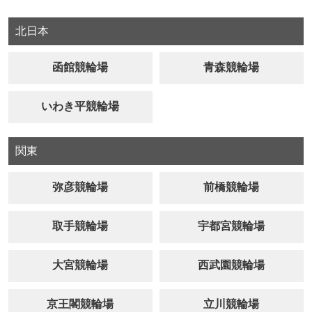
北日本
函館競輪場
青森競輪場
いわき平競輪場
関東
弥彦競輪場
前橋競輪場
取手競輪場
宇都宮競輪場
大宮競輪場
西武園競輪場
京王閣競輪場
立川競輪場