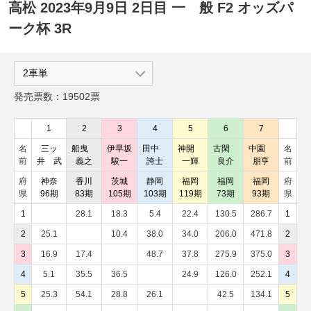
高松 2023年9月9日 2日目 一 般 F2 オッズパ
ーク杯 3R
発売票数：19502票
1
2
3
4
5
6
7
名
三ッ
船曳
伊早坂
田中
神開
古閑
中園
名
前
井 武
義之
駿一
誇士
一輝
良介
朋亨
前
府
神奈
香川
茨城
静岡
福岡
福岡
福岡
府
県
96期
83期
105期
103期
119期
73期
93期
県
1
28.1
18.3
5.4
22.4
130.5
286.7
1
2
25.1
10.4
38.0
34.0
206.0
471.8
2
3
16.9
17.4
48.7
37.8
275.9
375.0
3
4
5.1
35.5
36.5
24.9
126.0
252.1
4
5
25.3
54.1
28.8
26.1
42.5
134.1
5