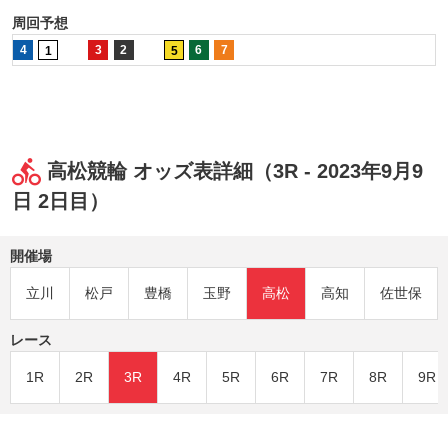
周回予想
4
3
2
6
7
1
5
高松競輪 オッズ表詳細（3R - 2023年9月9
日 2日目）
開催場
立川
松戸
豊橋
玉野
高松
高知
佐世保
レース
1R
2R
3R
4R
5R
6R
7R
8R
9R