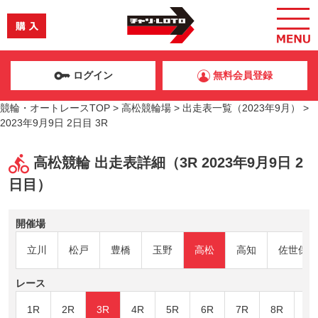
ログイン
無料会員登録
競輪・オートレースTOP
>
高松競輪場
>
出走表一覧（2023年9月）
>
2023年9月9日 2日目 3R
高松競輪 出走表詳細（3R 2023年9月9日 2
日目）
開催場
立川
松戸
豊橋
玉野
高松
高知
佐世保
レース
1R
2R
3R
4R
5R
6R
7R
8R
9R