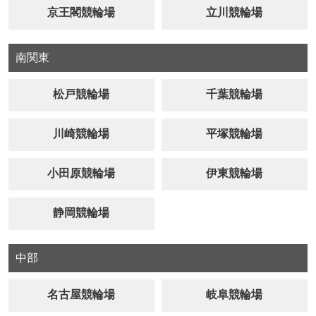
京王閣競輪場
立川競輪場
南関東
松戸競輪場
千葉競輪場
川崎競輪場
平塚競輪場
小田原競輪場
伊東競輪場
静岡競輪場
中部
名古屋競輪場
岐阜競輪場