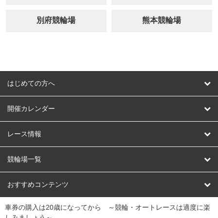
別府競輪場
熊本競輪場
はじめての方へ
はじめての方へ
開催カレンダー
競輪
レース情報
オートレース
レース予想
競輪場一覧
競輪くじ
レース結果
北日本
函館競輪場
青森競輪場
いわき平競輪場
おすすめコンテンツ
車券の購入は20歳になってから ～競輪・オートレースは適度に楽
Dokanto!
キャリーオーバー一覧
関
競輪選手情報
弥彦競輪場
前橋競輪場
取手競輪場
宇都宮競輪場
しみましょう～