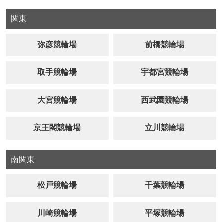
関東
弥彦競輪場
前橋競輪場
取手競輪場
宇都宮競輪場
大宮競輪場
西武園競輪場
京王閣競輪場
立川競輪場
南関東
松戸競輪場
千葉競輪場
川崎競輪場
平塚競輪場