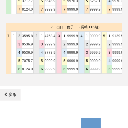
5
3717.7
5
6646.9
5
9970.3
5
6267.1
4
9970.3
7
8124.0
7
9999.9
7
9999.9
7
9999.9
7
9999.9
7
出口 倫子
（長崎 116期）
7
1
2
3595.8
2
1
4768.4
3
1
9999.9
4
1
9999.9
5
1
9139.5
6
3
9536.9
3
9999.9
2
9999.9
2
9999.9
2
9999.9
4
9536.9
4
8773.9
4
9999.9
3
9999.9
3
9999.9
5
7075.7
5
9999.9
5
9999.9
5
9999.9
4
9999.9
6
8124.0
6
9999.9
6
9999.9
6
9999.9
6
9999.9
戻る