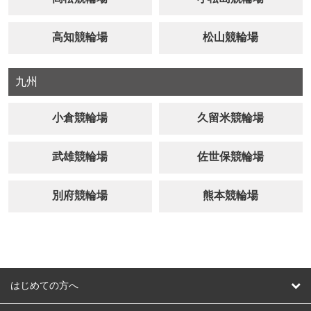
高知競輪場
松山競輪場
九州
小倉競輪場
久留米競輪場
武雄競輪場
佐世保競輪場
別府競輪場
熊本競輪場
はじめての方へ