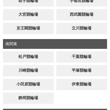
取手競輪場
宇都宮競輪場
大宮競輪場
西武園競輪場
京王閣競輪場
立川競輪場
南関東
松戸競輪場
千葉競輪場
川崎競輪場
平塚競輪場
小田原競輪場
伊東競輪場
静岡競輪場