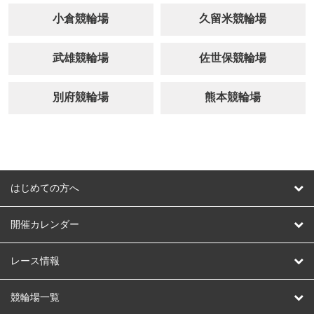
小倉競輪場
久留米競輪場
武雄競輪場
佐世保競輪場
別府競輪場
熊本競輪場
はじめての方へ
はじめての方へ
開催カレンダー
競輪
レース情報
オートレース
レース予想
競輪場一覧