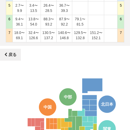
5
2.7〜
3.4〜
26.4〜
36.7〜
5
9.9
13.5
28.5
39.3
6
9.4〜
13.8〜
88.3〜
87.9〜
79.1〜
6
36.1
54.0
93.2
92.2
81.5
7
18.0〜
32.4〜
130.5〜
140.6〜
129.5〜
151.2〜
7
69.1
126.6
137.2
146.8
132.8
152.1
戻る
中部
北日本
中国
関東