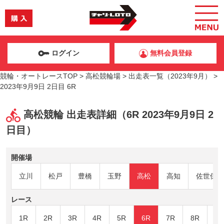
ログイン
無料会員登録
競輪・オートレースTOP
>
高松競輪場
>
出走表一覧（2023年9月）
>
2023年9月9日 2日目 6R
高松競輪 出走表詳細（6R 2023年9月9日 2
日目）
開催場
立川
松戸
豊橋
玉野
高松
高知
佐世保
レース
1R
2R
3R
4R
5R
6R
7R
8R
9R