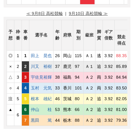
≪ 9月8日 高松競輪
|
9月10日 高松競輪 ≫
予
枠
車
年
期
脚
ギア
選手名
府県
級班
競走
1
想
番
番
齢
別
質
倍数
得点
◎
1
1
田上 晃也
26
岡山
115
Ａ１
逃
3.92
88.35
4
×
2
2
川又 裕樹
37
鹿児
97
Ａ１
追
3.92
85.89
3
△
3
3
宇佐見裕輝
38
福島
94
Ａ２
両
3.92
84.94
2
○
4
4
玉村 元気
33
香川
101
Ａ２
両
3.92
83.50
1
注
5
5
根本 雄紀
46
茨城
80
Ａ２
追
3.92
82.05
0
▲
6
仲山 桂
53
熊本
66
Ａ２
追
3.92
81.00
0
6
7
黒田 篤
44
栃木
88
Ａ２
追
3.92
79.36
1