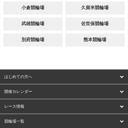
小倉競輪場
久留米競輪場
武雄競輪場
佐世保競輪場
別府競輪場
熊本競輪場
はじめての方へ
はじめての方へ
開催カレンダー
競輪
レース情報
オートレース
レース予想
競輪場一覧