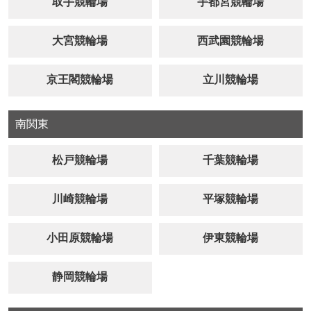
取手競輪場
宇都宮競輪場
大宮競輪場
西武園競輪場
京王閣競輪場
立川競輪場
南関東
松戸競輪場
千葉競輪場
川崎競輪場
平塚競輪場
小田原競輪場
伊東競輪場
静岡競輪場