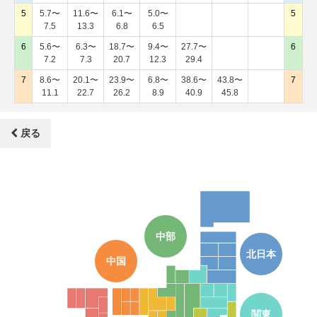
5
5.7〜
11.6〜
6.1〜
5.0〜
5
7.5
13.3
6.8
6.5
6
5.6〜
6.3〜
18.7〜
9.4〜
27.7〜
6
7.2
7.3
20.7
12.3
29.4
7
8.6〜
20.1〜
23.9〜
6.8〜
38.6〜
43.8〜
7
11.1
22.7
26.2
8.9
40.9
45.8
戻る
中部
北日本
中国
関東