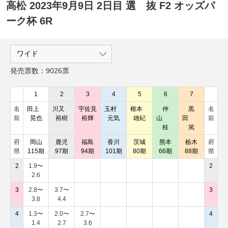
高松 2023年9月9日 2日目 選 抜 F2 オッズパ
ーク杯 6R
発売票数：9026票
1
2
3
4
5
6
7
名
田上
川又
宇佐見
玉村
根本
仲
黒
名
前
晃也
裕樹
裕輝
元気
雄紀
山
田
前
桂
篤
府
岡山
鹿児
福島
香川
茨城
熊本
栃木
府
県
115期
97期
94期
101期
80期
66期
88期
県
2
1.9〜
2
2.6
3
2.8〜
3.7〜
3
3.8
4.4
4
1.3〜
2.0〜
2.7〜
4
1.4
2.7
3.6