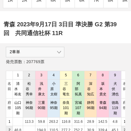
1R
2R
3R
4R
5R
6R
7R
8R
9R
青森 2023年9月17日 3日目 準決勝 G2 第39
回 共同通信社杯 11R
発売票数：207769票
1
2
3
4
5
6
7
8
9
名
清
松
浅
小
三
阿
深
坂
犬
名
前
水
谷
井
原
谷
部
谷
本
伏
前
裕友
秀幸
康太
太樹
竜生
拓真
知広
貴史
湧也
府
山口
神奈
三重
神奈
奈良
宮城
静岡
青森
徳島
府
県
105
96期
90期
95期
101
107
96期
94期
119
県
期
期
期
期
1
113.3
59.8
263.2
116.8
311.6
28.9
142.5
4.8
1
2
46.8
194.0
110.5
277.2
752.7
30.9
339.4
45.1
2