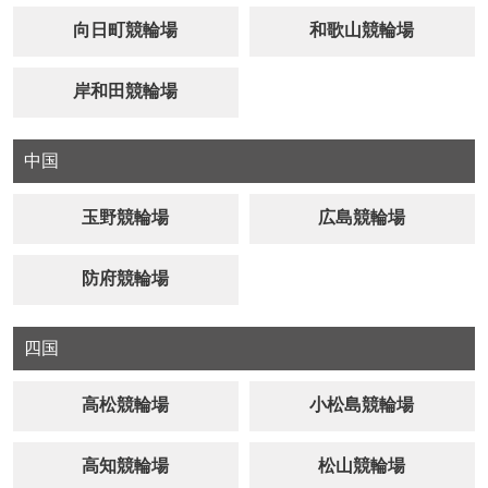
向日町競輪場
和歌山競輪場
岸和田競輪場
中国
玉野競輪場
広島競輪場
防府競輪場
四国
高松競輪場
小松島競輪場
高知競輪場
松山競輪場