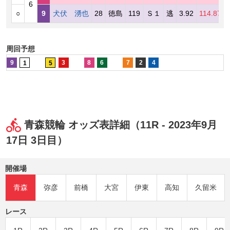
6
○
9
犬伏 湧也
28
徳島
119
Ｓ１
逃
3.92
114.87
周回予想
9
3
8
6
7
2
4
1
5
青森競輪 オッズ表詳細（11R - 2023年9月
17日 3日目）
開催場
青森
弥彦
前橋
大宮
伊東
高知
久留米
レース