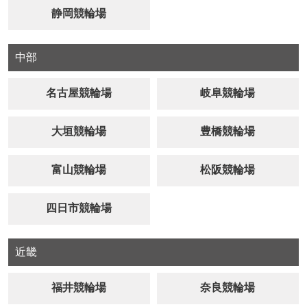
静岡競輪場
中部
名古屋競輪場
岐阜競輪場
大垣競輪場
豊橋競輪場
富山競輪場
松阪競輪場
四日市競輪場
近畿
福井競輪場
奈良競輪場