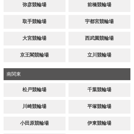
弥彦競輪場
前橋競輪場
取手競輪場
宇都宮競輪場
大宮競輪場
西武園競輪場
京王閣競輪場
立川競輪場
南関東
松戸競輪場
千葉競輪場
川崎競輪場
平塚競輪場
小田原競輪場
伊東競輪場