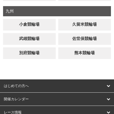
九州
小倉競輪場
久留米競輪場
武雄競輪場
佐世保競輪場
別府競輪場
熊本競輪場
はじめての方へ
はじめての方へ
開催カレンダー
競輪
レース情報