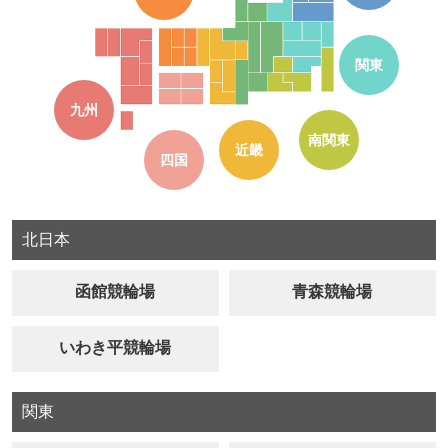
関東
九州
南関東
近畿
四国
北日本
函館競輪場
青森競輪場
いわき平競輪場
関東