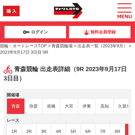
ログイン
無料会員登録
競輪・オートレースTOP
>
青森競輪場
>
出走表一覧（2023年9月）
>
2023年9月17日 3日目 9R
青森競輪 出走表詳細（9R 2023年9月17日
3日目）
開催場
青森
弥彦
前橋
大宮
伊東
高知
久留米
レース
1R
2R
3R
4R
5R
6R
7R
8R
9R