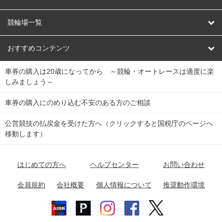
オートレース
レース予想
競輪場一覧
競輪くじ
レース結果
北日本
函館競輪場
青森競輪場
いわき平競輪場
おすすめコンテンツ
車券の購入は20歳になってから ～競輪・オートレースは適度に楽
Dokanto!
キャリーオーバー一覧
関
競輪選手情報
弥彦競輪場
前橋競輪場
取手競輪場
宇都宮競輪場
しみましょう～
東
大宮競輪場
西武園競輪場
京王閣競輪場
立川競輪場
チャリロトプラザ
Perfecta Navi
車券の購入にのめり込む不安のある方のご相談
南
松戸競輪場
千葉競輪場
川崎競輪場
平塚競輪場
公営競技の払戻金を受けた方へ（クリックすると国税庁のページへ
netkeirin
関
移動します）
小田原競輪場
伊東競輪場
静岡競輪場
東
ケイリンガル
中
名古屋競輪場
岐阜競輪場
大垣競輪場
豊橋競輪場
はじめての方へ
ヘルプセンター
お問い合わせ
部
チャリレンジャー
富山競輪場
松阪競輪場
四日市競輪場
会員規約
会社概要
個人情報について
推奨動作環境
競輪場情報
近
福井競輪場
奈良競輪場
向日町競輪場
和歌山競輪場
畿