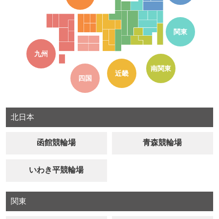
関東
九州
南関東
近畿
四国
北日本
函館競輪場
青森競輪場
いわき平競輪場
関東