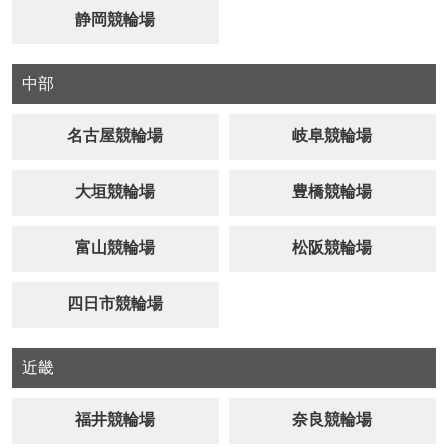
静岡競輪場
中部
名古屋競輪場
岐阜競輪場
大垣競輪場
豊橋競輪場
富山競輪場
松阪競輪場
四日市競輪場
近畿
福井競輪場
奈良競輪場