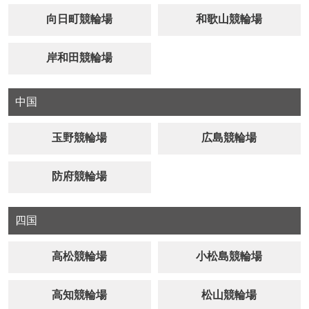
向日町競輪場
和歌山競輪場
岸和田競輪場
中国
玉野競輪場
広島競輪場
防府競輪場
四国
高松競輪場
小松島競輪場
高知競輪場
松山競輪場