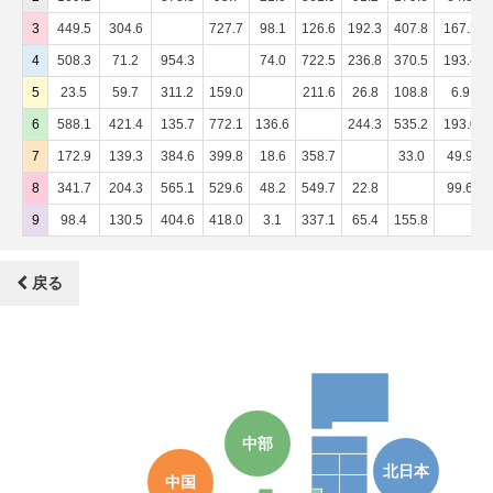
3
449.5
304.6
727.7
98.1
126.6
192.3
407.8
167.2
4
508.3
71.2
954.3
74.0
722.5
236.8
370.5
193.4
5
23.5
59.7
311.2
159.0
211.6
26.8
108.8
6.9
6
588.1
421.4
135.7
772.1
136.6
244.3
535.2
193.0
7
172.9
139.3
384.6
399.8
18.6
358.7
33.0
49.9
8
341.7
204.3
565.1
529.6
48.2
549.7
22.8
99.6
9
98.4
130.5
404.6
418.0
3.1
337.1
65.4
155.8
戻る
中部
北日本
中国