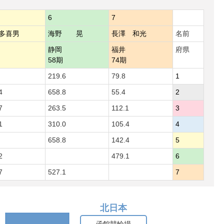
6
7
多喜男
海野 晃
長澤 和光
名前
静岡
福井
府県
58期
74期
219.6
79.8
1
4
658.8
55.4
2
7
263.5
112.1
3
1
310.0
105.4
4
658.8
142.4
5
2
479.1
6
7
527.1
7
北日本
函館競輪場