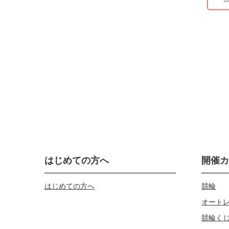
はじめての方へ
開催
はじめての方へ
競輪
オート
競輪く