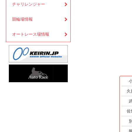
チャリレンジャー
競輪場情報
オートレース場情報
久
佐