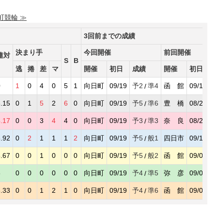
町競輪 ≫
3回前までの成績
決まり手
今回開催
前回開催
連対
S
B
逃
捲
差
マ
開催
初日
成績
開催
初日
準4
予2
0
1
0
4
0
5
1
向日町
09/19
函 館
09/11
準6
予5
.15
0
1
5
2
6
0
向日町
09/19
豊 橋
08/24
準3
予3
.17
0
0
3
4
4
0
向日町
09/19
奈 良
08/24
般1
予5
.92
0
2
1
1
1
2
向日町
09/19
四日市
09/11
般2
予5
.67
0
0
1
0
0
0
向日町
09/19
函 館
09/05
準5
予4
5
0
0
0
0
0
0
向日町
09/19
弥 彦
09/03
準6
予4
.33
0
0
1
2
1
0
向日町
09/19
函 館
09/05