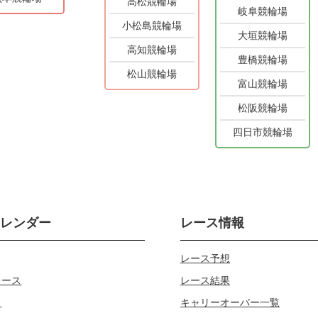
高松競輪場
岐阜競輪場
小松島競輪場
大垣競輪場
高知競輪場
豊橋競輪場
松山競輪場
富山競輪場
松阪競輪場
四日市競輪場
カレンダー
レース情報
レース予想
レース
レース結果
じ
キャリーオーバー一覧