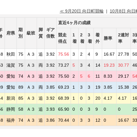
≪ 9月20日 向日町競輪
|
10月8日 向日
直近4ヶ月の成績
年
期
脚
ギア
府県
級班
競走
1
2
3
着
2連対
3
齢
別
質
倍数
勝率
得点
着
着
着
外
率
率
48
秋田
75
Ａ３
追
3.92
75.56
3
2
4
9
16.67
27.78
5
53
滋賀
75
Ａ３
両
3.92
73.27
5
3
4
14
19.23
30.77
46
50
愛知
74
Ａ３
追
3.92
75.50
2
5
6
11
8.33
29.17
54
39
愛知
89
Ａ３
両
3.85
69.23
1
3
3
19
3.85
15.38
26
44
新潟
85
Ａ３
追
3.92
68.39
1
0
3
20
4.17
4.17
16
56
静岡
58
Ａ３
追
3.93
65.90
0
0
3
9
0
0
2
48
福井
74
Ａ３
追
3.86
70.44
0
3
3
12
0
16.67
33