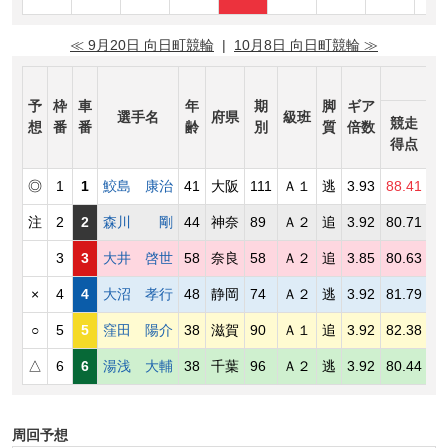
≪ 9月20日 向日町競輪
|
10月8日 向日町競輪 ≫
予
枠
車
年
期
脚
ギア
選手名
府県
級班
競走
1
想
番
番
齢
別
質
倍数
得点
着
◎
1
1
鮫島 康治
41
大阪
111
Ａ１
逃
3.93
88.41
7
注
2
2
森川 剛
44
神奈
89
Ａ２
追
3.92
80.71
1
3
3
大井 啓世
58
奈良
58
Ａ２
追
3.85
80.63
0
×
4
4
大沼 孝行
48
静岡
74
Ａ２
逃
3.92
81.79
2
○
5
5
窪田 陽介
38
滋賀
90
Ａ１
追
3.92
82.38
0
△
6
6
湯浅 大輔
38
千葉
96
Ａ２
逃
3.92
80.44
1
周回予想