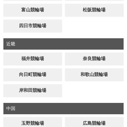
富山競輪場
松阪競輪場
四日市競輪場
近畿
福井競輪場
奈良競輪場
向日町競輪場
和歌山競輪場
岸和田競輪場
中国
玉野競輪場
広島競輪場