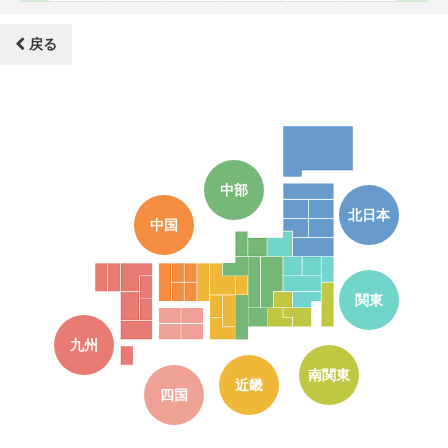
戻る
中部
北日本
中国
関東
九州
南関東
近畿
四国