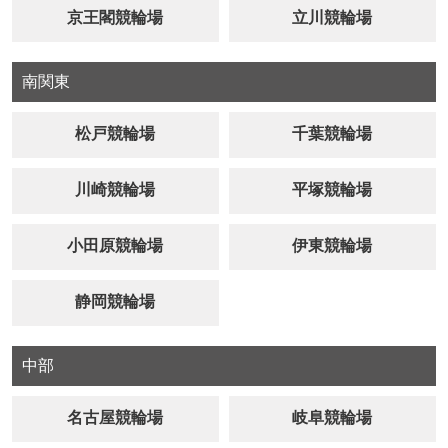
京王閣競輪場
立川競輪場
南関東
松戸競輪場
千葉競輪場
川崎競輪場
平塚競輪場
小田原競輪場
伊東競輪場
静岡競輪場
中部
名古屋競輪場
岐阜競輪場