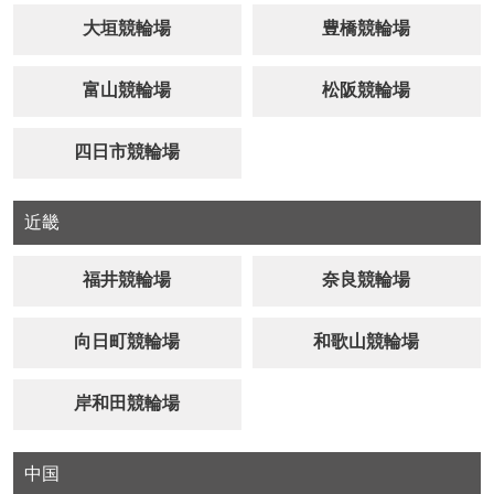
大垣競輪場
豊橋競輪場
富山競輪場
松阪競輪場
四日市競輪場
近畿
福井競輪場
奈良競輪場
向日町競輪場
和歌山競輪場
岸和田競輪場
中国