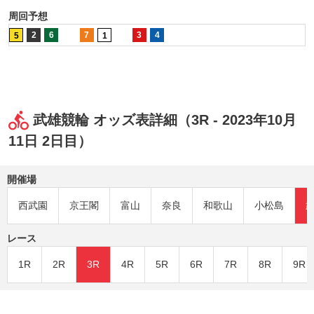
周回予想
2
6
7
3
4
5
1
武雄競輪 オッズ表詳細（3R - 2023年10月
11日 2日目）
開催場
西武園
京王閣
富山
奈良
和歌山
小松島
レース
1R
2R
3R
4R
5R
6R
7R
8R
9R