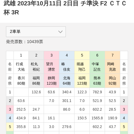
武雄 2023年10月11日 2日目 チ準決 F2 ＣＴＣ
杯 3R
発売票数：10439票
1
2
3
4
5
6
7
名
行成
松丸
望月
椿
堀越
中塚
岡崎
名
前
大祐
裕紀
湧世
佳友
翔己
記生
克政
前
府
香川
福岡
静岡
北海
福岡
熊本
岡山
府
県
80期
86期
123期
64期
123期
63期
92期
県
1
132.6
63.6
340.4
122.3
782.9
43.9
1
2
63.6
7.0
301.1
7.0
521.9
52.5
2
3
252.5
24.7
86.0
6.0
602.2
28.5
3
4
434.9
84.1
16.1
150.5
1565.8
190.9
4
5
355.8
11.3
3.0
279.6
602.2
43.7
5