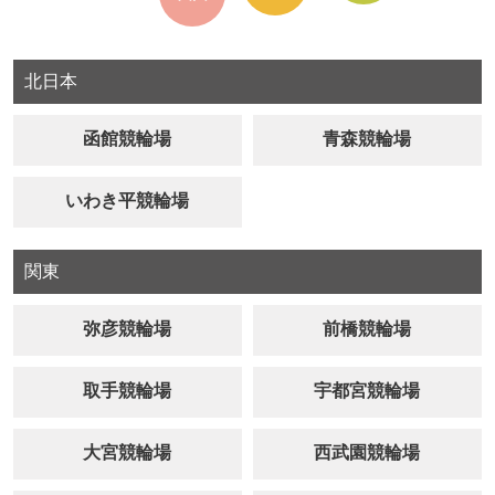
北日本
函館競輪場
青森競輪場
いわき平競輪場
関東
弥彦競輪場
前橋競輪場
取手競輪場
宇都宮競輪場
大宮競輪場
西武園競輪場