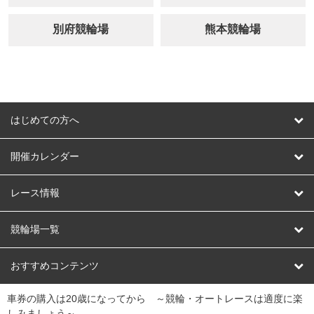
別府競輪場
熊本競輪場
はじめての方へ
はじめての方へ
開催カレンダー
競輪
レース情報
オートレース
レース予想
競輪場一覧
競輪くじ
レース結果
北日本
函館競輪場
青森競輪場
いわき平競輪場
おすすめコンテンツ
車券の購入は20歳になってから ～競輪・オートレースは適度に楽
Dokanto!
キャリーオーバー一覧
関
競輪選手情報
弥彦競輪場
前橋競輪場
取手競輪場
宇都宮競輪場
しみましょう～