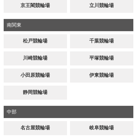
京王閣競輪場
立川競輪場
南関東
松戸競輪場
千葉競輪場
川崎競輪場
平塚競輪場
小田原競輪場
伊東競輪場
静岡競輪場
中部
名古屋競輪場
岐阜競輪場