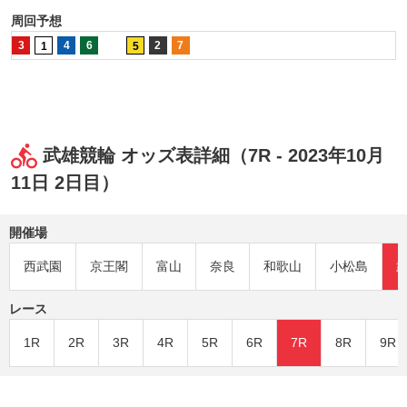
周回予想
3
4
6
2
7
1
5
武雄競輪 オッズ表詳細（7R - 2023年10月
11日 2日目）
開催場
西武園
京王閣
富山
奈良
和歌山
小松島
レース
1R
2R
3R
4R
5R
6R
7R
8R
9R