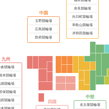
奈良競輪場
中国
向日町競輪場
玉野競輪場
和歌山競輪場
広島競輪場
岸和田競輪場
防府競輪場
九州
小倉競輪場
留米競輪場
武雄競輪場
世保競輪場
中部
別府競輪場
四国
名古屋競輪場
熊本競輪場