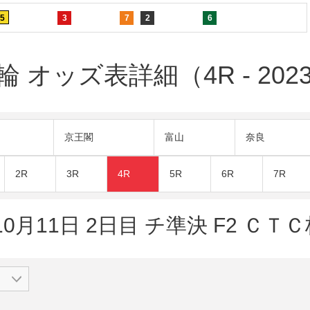
5
3
7
2
6
 オッズ表詳細（4R - 202
京王閣
富山
奈良
2R
3R
4R
5R
6R
7R
10月11日 2日目 チ準決 F2 ＣＴＣ