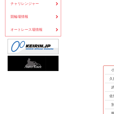
チャリレンジャー
競輪場情報
オートレース場情報
久
佐