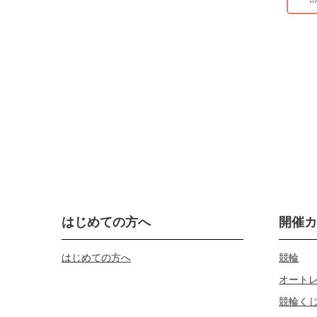
はじめての方へ
開催
はじめての方へ
競輪
オート
競輪く