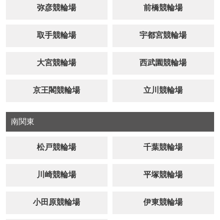
弥彦競輪場
前橋競輪場
取手競輪場
宇都宮競輪場
大宮競輪場
西武園競輪場
京王閣競輪場
立川競輪場
南関東
松戸競輪場
千葉競輪場
川崎競輪場
平塚競輪場
小田原競輪場
伊東競輪場