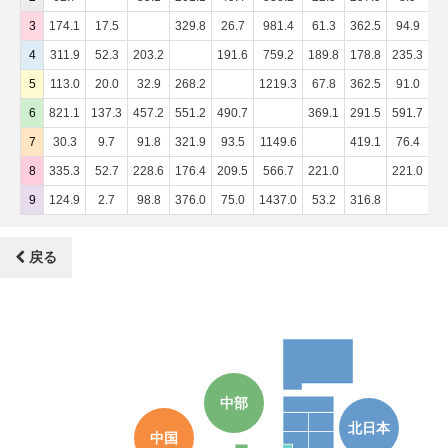
3
174.1
17.5
329.8
26.7
981.4
61.3
362.5
94.9
3
4
311.9
52.3
203.2
191.6
759.2
189.8
178.8
235.3
4
5
113.0
20.0
32.9
268.2
1219.3
67.8
362.5
91.0
5
6
821.1
137.3
457.2
551.2
490.7
369.1
291.5
591.7
6
7
30.3
9.7
91.8
321.9
93.5
1149.6
419.1
76.4
7
8
335.3
52.7
228.6
176.4
209.5
566.7
221.0
221.0
8
9
124.9
2.7
98.8
376.0
75.0
1437.0
53.2
316.8
9
戻る
中部
北日本
中国