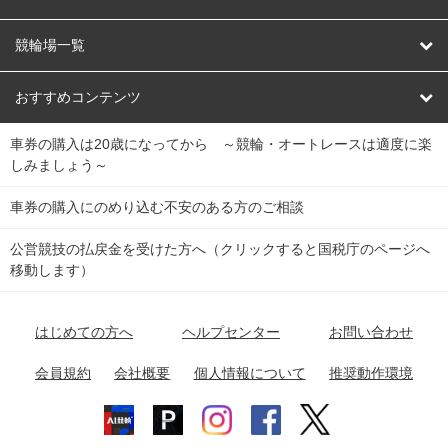
オートレース
レース予想
競輪場一覧
競輪くじ
レース結果
北日本
函館競輪場
青森競輪場
いわき平競輪場
おすすめコンテンツ
車券の購入は20歳になってから ～競輪・オートレースは適度に楽
Dokanto!
キャリーオーバー一覧
関
競輪選手情報
弥彦競輪場
前橋競輪場
取手競輪場
宇都宮競輪場
しみましょう～
東
大宮競輪場
西武園競輪場
京王閣競輪場
立川競輪場
チャリロトプラザ
Perfecta Navi
車券の購入にのめり込む不安のある方のご相談
南
松戸競輪場
千葉競輪場
川崎競輪場
平塚競輪場
公営競技の払戻金を受けた方へ（クリックすると国税庁のページへ
netkeirin
関
移動します）
小田原競輪場
伊東競輪場
静岡競輪場
東
ケイリンガル
中
名古屋競輪場
岐阜競輪場
大垣競輪場
豊橋競輪場
はじめての方へ
ヘルプセンター
お問い合わせ
部
チャリレンジャー
富山競輪場
松阪競輪場
四日市競輪場
会員規約
会社概要
個人情報について
推奨動作環境
競輪場情報
近
福井競輪場
奈良競輪場
向日町競輪場
和歌山競輪場
畿