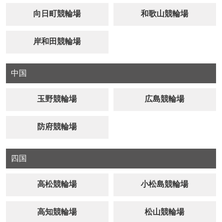
向日町競輪場
和歌山競輪場
岸和田競輪場
中国
玉野競輪場
広島競輪場
防府競輪場
四国
高松競輪場
小松島競輪場
高知競輪場
松山競輪場