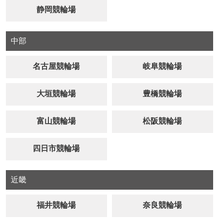
静岡競輪場
中部
名古屋競輪場
岐阜競輪場
大垣競輪場
豊橋競輪場
富山競輪場
松阪競輪場
四日市競輪場
近畿
福井競輪場
奈良競輪場