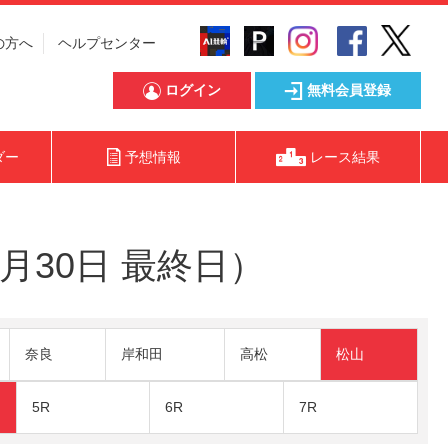
の方へ
ヘルプセンター
ログイン
無料会員登録
ダー
予想情報
レース結果
6月30日 最終日）
奈良
岸和田
高松
松山
5R
6R
7R