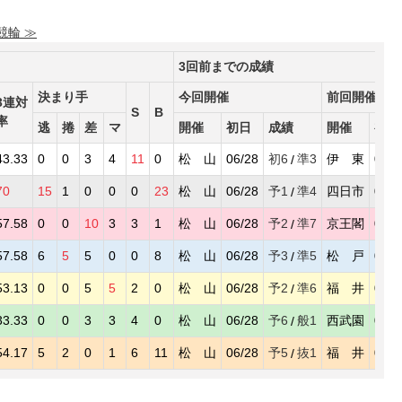
競輪 ≫
3回前までの成績
決まり手
今回開催
前回開催
3連対
S
B
率
逃
捲
差
マ
開催
初日
成績
開催
初日
準3
初6
43.33
0
0
3
4
11
0
松 山
06/28
伊 東
06/1
準4
予1
70
15
1
0
0
0
23
松 山
06/28
四日市
06/1
準7
予2
57.58
0
0
10
3
3
1
松 山
06/28
京王閣
06/2
準5
予3
57.58
6
5
5
0
0
8
松 山
06/28
松 戸
06/2
準6
予2
53.13
0
0
5
5
2
0
松 山
06/28
福 井
06/1
般1
予6
33.33
0
0
3
3
4
0
松 山
06/28
西武園
06/1
抜1
予5
54.17
5
2
0
1
6
11
松 山
06/28
福 井
06/1