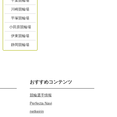
千葉競輪場
川崎競輪場
平塚競輪場
小田原競輪場
伊東競輪場
静岡競輪場
おすすめコンテンツ
競輪選手情報
Perfecta Navi
netkeirin