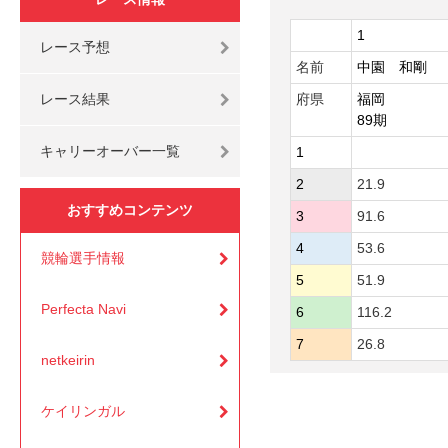
1
レース予想
名前
中園 和剛
レース結果
府県
福岡
89期
キャリーオーバー一覧
1
2
21.9
おすすめコンテンツ
3
91.6
4
53.6
競輪選手情報
5
51.9
Perfecta Navi
6
116.2
7
26.8
netkeirin
ケイリンガル