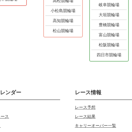
高松競輪場
岐阜競輪場
小松島競輪場
大垣競輪場
高知競輪場
豊橋競輪場
松山競輪場
富山競輪場
松阪競輪場
四日市競輪場
カレンダー
レース情報
レース予想
レース
レース結果
じ
キャリーオーバー一覧