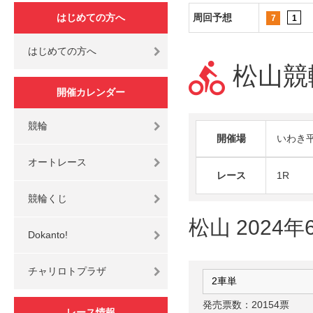
はじめての方へ
周回予想
7
1
はじめての方へ
松山競輪
開催カレンダー
競輪
開催場
いわき
オートレース
レース
1R
競輪くじ
松山 2024
Dokanto!
チャリロトプラザ
発売票数：20154票
レース情報