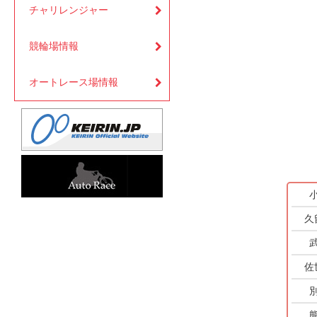
チャリレンジャー
競輪場情報
オートレース場情報
久
佐