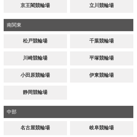
京王閣競輪場
立川競輪場
南関東
松戸競輪場
千葉競輪場
川崎競輪場
平塚競輪場
小田原競輪場
伊東競輪場
静岡競輪場
中部
名古屋競輪場
岐阜競輪場