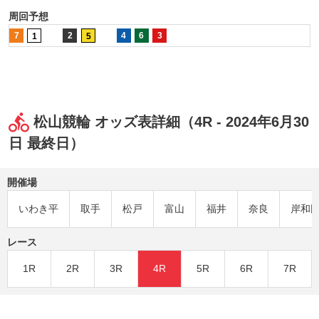
周回予想
7
2
4
6
3
1
5
松山競輪 オッズ表詳細（4R - 2024年6月30
日 最終日）
開催場
いわき平
取手
松戸
富山
福井
奈良
岸和
レース
1R
2R
3R
4R
5R
6R
7R