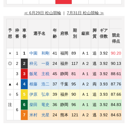
≪ 6月29日 松山競輪
|
7月31日 松山競輪 ≫
予
枠
車
年
期
脚
ギア
選手名
府県
級班
競走
1
想
番
番
齢
別
質
倍数
得点
×
1
1
中園 和剛
41
福岡
89
Ａ１
追
3.92
90.20
2
◎
2
2
枠元 一葵
24
福井
117
Ａ２
逃
3.92
90.13
1
3
3
飯尾 主税
45
静岡
81
Ａ１
追
3.92
88.61
5
▲
4
4
根藤 浩二
37
千葉
95
Ａ２
両
3.93
87.76
1
○
5
5
伊原 弘幸
39
福井
90
Ａ１
追
3.93
87.66
3
注
6
柴田 竜史
36
静岡
96
Ａ１
追
3.92
84.83
1
6
7
米村 光星
24
熊本
121
Ａ２
逃
3.92
84.63
3