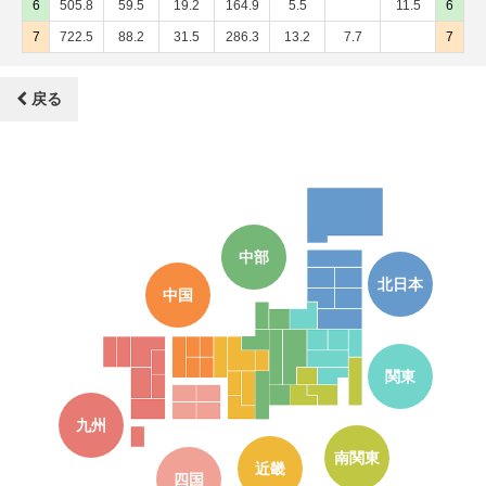
6
505.8
59.5
19.2
164.9
5.5
11.5
6
7
722.5
88.2
31.5
286.3
13.2
7.7
7
戻る
中部
北日本
中国
関東
九州
南関東
近畿
四国