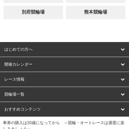
別府競輪場
熊本競輪場
はじめての方へ
はじめての方へ
開催カレンダー
競輪
レース情報
オートレース
レース予想
競輪場一覧
競輪くじ
レース結果
北日本
函館競輪場
青森競輪場
いわき平競輪場
おすすめコンテンツ
車券の購入は20歳になってから ～競輪・オートレースは適度に楽
Dokanto!
キャリーオーバー一覧
関
競輪選手情報
弥彦競輪場
前橋競輪場
取手競輪場
宇都宮競輪場
しみましょう～