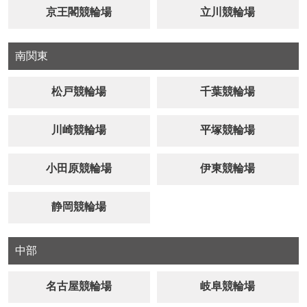
京王閣競輪場
立川競輪場
南関東
松戸競輪場
千葉競輪場
川崎競輪場
平塚競輪場
小田原競輪場
伊東競輪場
静岡競輪場
中部
名古屋競輪場
岐阜競輪場