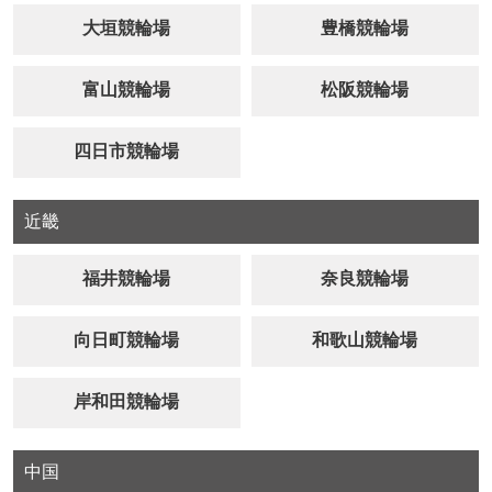
大垣競輪場
豊橋競輪場
富山競輪場
松阪競輪場
四日市競輪場
近畿
福井競輪場
奈良競輪場
向日町競輪場
和歌山競輪場
岸和田競輪場
中国