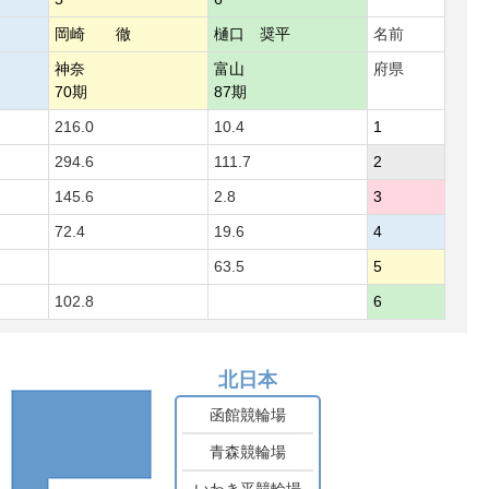
岡崎 徹
樋口 奨平
名前
神奈
富山
府県
70期
87期
216.0
10.4
1
294.6
111.7
2
145.6
2.8
3
72.4
19.6
4
63.5
5
102.8
6
北日本
函館競輪場
青森競輪場
いわき平競輪場