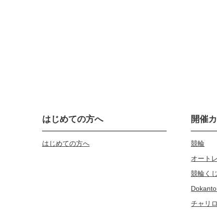
はじめての方へ
開催
はじめての方へ
競輪
オート
競輪く
Dokanto
チャリ