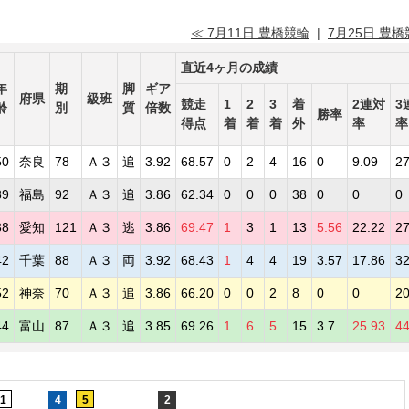
≪ 7月11日 豊橋競輪
|
7月25日 豊橋
直近4ヶ月の成績
年
期
脚
ギア
府県
級班
競走
1
2
3
着
2連対
3
齢
別
質
倍数
勝率
得点
着
着
着
外
率
率
50
奈良
78
Ａ３
追
3.92
68.57
0
2
4
16
0
9.09
27
39
福島
92
Ａ３
追
3.86
62.34
0
0
0
38
0
0
0
38
愛知
121
Ａ３
逃
3.86
69.47
1
3
1
13
5.56
22.22
27
42
千葉
88
Ａ３
両
3.92
68.43
1
4
4
19
3.57
17.86
32
52
神奈
70
Ａ３
追
3.86
66.20
0
0
2
8
0
0
2
44
富山
87
Ａ３
追
3.85
69.26
1
6
5
15
3.7
25.93
44
1
4
5
2