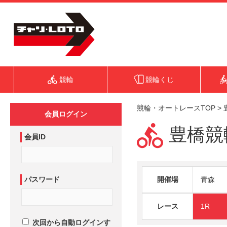
競輪
競輪くじ
競輪・オートレースTOP
>
会員ログイン
豊橋競輪
会員ID
パスワード
開催場
青森
レース
1R
次回から自動ログインす